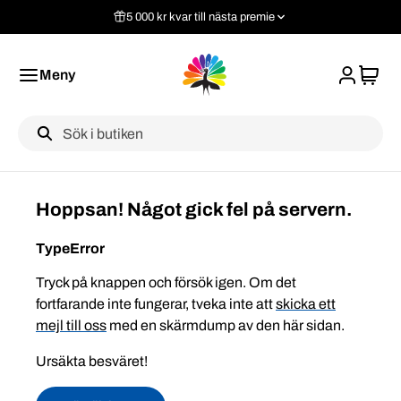
5 000 kr kvar till nästa premie
Meny
Label
Hoppsan! Något gick fel på servern.
TypeError
Tryck på knappen och försök igen. Om det
fortfarande inte fungerar, tveka inte att
skicka ett
mejl till oss
med en skärmdump av den här sidan.
Ursäkta besväret!