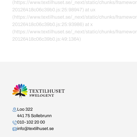
(https://www.textilhuset.se/_next/static/chunks/framewor
20126418c06c39b0.js:25:98947) at ux
(https://www.textilhuset.se/_next/static/chunks/framewor
20126418c06c39b0.js:25:93986) at x
(https://www.textilhuset.se/_next/static/chunks/framewor
20126418c06c39b0.js:49:1364)
Kontakta oss
Loo 322
441 75 Sollebrunn
010-102 20 00
info@textilhuset.se