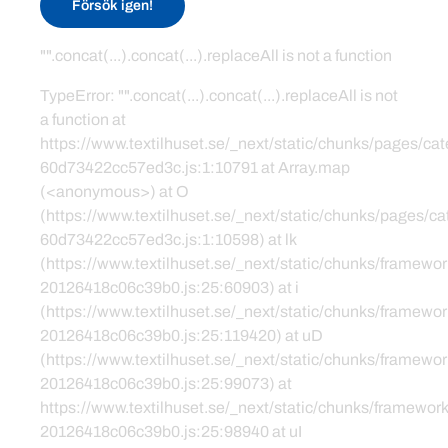
Försök igen!
"".concat(...).concat(...).replaceAll is not a function
TypeError: "".concat(...).concat(...).replaceAll is not
a function at
https://www.textilhuset.se/_next/static/chunks/pages/c
60d73422cc57ed3c.js:1:10791 at Array.map
(<anonymous>) at O
(https://www.textilhuset.se/_next/static/chunks/pages/
60d73422cc57ed3c.js:1:10598) at lk
(https://www.textilhuset.se/_next/static/chunks/framewor
20126418c06c39b0.js:25:60903) at i
(https://www.textilhuset.se/_next/static/chunks/framewor
20126418c06c39b0.js:25:119420) at uD
(https://www.textilhuset.se/_next/static/chunks/framewor
20126418c06c39b0.js:25:99073) at
https://www.textilhuset.se/_next/static/chunks/framework
20126418c06c39b0.js:25:98940 at uI