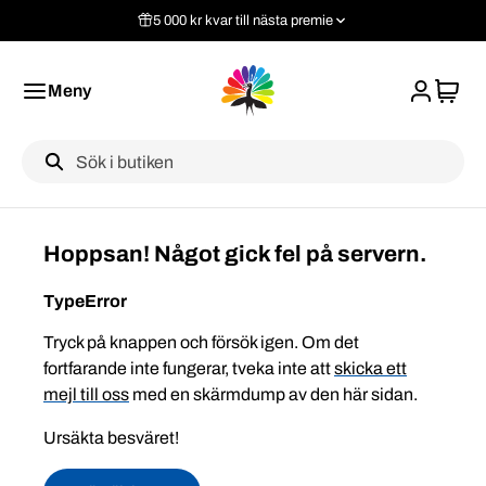
5 000 kr kvar till nästa premie
Meny
Label
Hoppsan! Något gick fel på servern.
TypeError
Tryck på knappen och försök igen. Om det
fortfarande inte fungerar, tveka inte att
skicka ett
mejl till oss
med en skärmdump av den här sidan.
Ursäkta besväret!