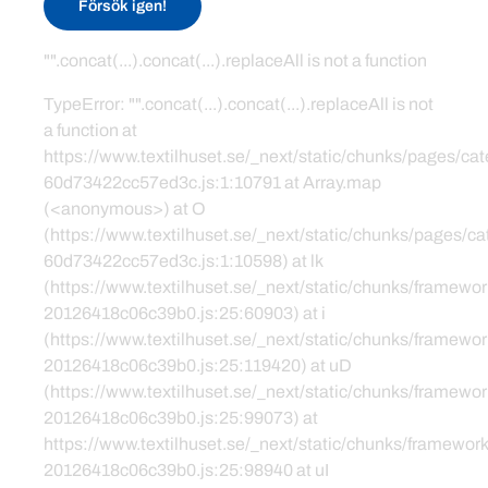
Försök igen!
"".concat(...).concat(...).replaceAll is not a function
TypeError: "".concat(...).concat(...).replaceAll is not
a function at
https://www.textilhuset.se/_next/static/chunks/pages/c
60d73422cc57ed3c.js:1:10791 at Array.map
(<anonymous>) at O
(https://www.textilhuset.se/_next/static/chunks/pages/
60d73422cc57ed3c.js:1:10598) at lk
(https://www.textilhuset.se/_next/static/chunks/framewor
20126418c06c39b0.js:25:60903) at i
(https://www.textilhuset.se/_next/static/chunks/framewor
20126418c06c39b0.js:25:119420) at uD
(https://www.textilhuset.se/_next/static/chunks/framewor
20126418c06c39b0.js:25:99073) at
https://www.textilhuset.se/_next/static/chunks/framework
20126418c06c39b0.js:25:98940 at uI