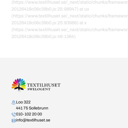
(https://www.textilhuset.se/_next/static/chunks/framewor
20126418c06c39b0.js:25:98947) at ux
(https://www.textilhuset.se/_next/static/chunks/framewor
20126418c06c39b0.js:25:93986) at x
(https://www.textilhuset.se/_next/static/chunks/framewor
20126418c06c39b0.js:49:1364)
Kontakta oss
Loo 322
441 75 Sollebrunn
010-102 20 00
info@textilhuset.se