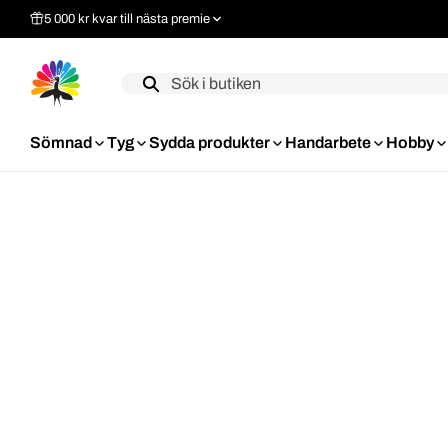
5 000 kr kvar till nästa premie
Label
Sömnad
Tyg
Sydda produkter
Handarbete
Hobby