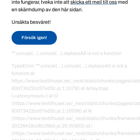
inte fungerar, tveka inte att
skicka ett mejl till oss
med
en skärmdump av den här sidan.
Ursäkta besväret!
Försök igen!
"".concat(...).concat(...).replaceAll is not a function
TypeError: "".concat(...).concat(...).replaceAll is not a
function at
https://www.textilhuset.se/_next/static/chunks/pages/c
60d73422cc57ed3c.js:1:10791 at Array.map
(<anonymous>) at O
(https://www.textilhuset.se/_next/static/chunks/pages/
60d73422cc57ed3c.js:1:10598) at lk
(https://www.textilhuset.se/_next/static/chunks/framewor
20126418c06c39b0.js:25:60903) at i
(https://www.textilhuset.se/_next/static/chunks/framewor