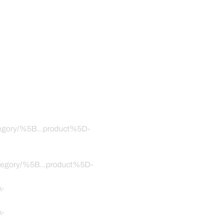
ategory/%5B...product%5D-
category/%5B...product%5D-
k-
k-