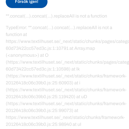
Försök igen!
"".concat(...).concat(...).replaceAll is not a function
TypeError: "".concat(...).concat(...).replaceAll is not a
function at
https://www.textilhuset.se/_next/static/chunks/pages/cate
60d73422cc57ed3c.js:1:10791 at Array.map
(<anonymous>) at O
(https://www.textilhuset.se/_next/static/chunks/pages/cat
60d73422cc57ed3c.js:1:10598) at lk
(https://www.textilhuset.se/_next/static/chunks/framework-
20126418c06c39b0.js:25:60903) at i
(https://www.textilhuset.se/_next/static/chunks/framework-
20126418c06c39b0.js:25:119420) at uD
(https://www.textilhuset.se/_next/static/chunks/framework-
20126418c06c39b0.js:25:99073) at
https://www.textilhuset.se/_next/static/chunks/framework-
20126418c06c39b0.js:25:98940 at uI