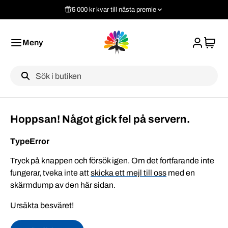
5 000 kr kvar till nästa premie
Meny
Label
Hoppsan! Något gick fel på servern.
TypeError
Tryck på knappen och försök igen. Om det fortfarande inte
fungerar, tveka inte att
skicka ett mejl till oss
med en
skärmdump av den här sidan.
Ursäkta besväret!