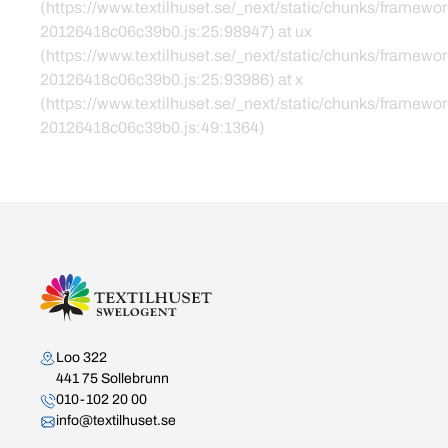
(https://www.textilhuset.se/_next/static/chunks/framewor
20126418c06c39b0.js:25:98947) at ux
(https://www.textilhuset.se/_next/static/chunks/framewor
20126418c06c39b0.js:25:93986) at x
(https://www.textilhuset.se/_next/static/chunks/framewor
20126418c06c39b0.js:49:1364)
Kontakta oss
Loo 322
441 75 Sollebrunn
010-102 20 00
info@textilhuset.se