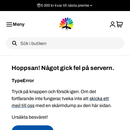
5 000 kr kvar till nästa premie
Meny
Label
Hoppsan! Något gick fel på servern.
TypeError
Tryck på knappen och försök igen. Om det
fortfarande inte fungerar, tveka inte att
skicka ett
mejl till oss
med en skärmdump av den här sidan.
Ursäkta besväret!