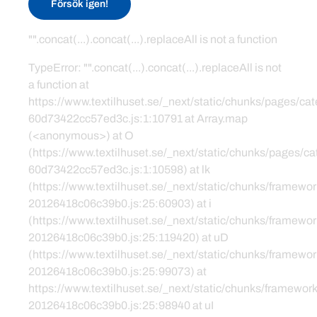
Försök igen!
"".concat(...).concat(...).replaceAll is not a function
TypeError: "".concat(...).concat(...).replaceAll is not
a function at
https://www.textilhuset.se/_next/static/chunks/pages/c
60d73422cc57ed3c.js:1:10791 at Array.map
(<anonymous>) at O
(https://www.textilhuset.se/_next/static/chunks/pages/
60d73422cc57ed3c.js:1:10598) at lk
(https://www.textilhuset.se/_next/static/chunks/framewor
20126418c06c39b0.js:25:60903) at i
(https://www.textilhuset.se/_next/static/chunks/framewor
20126418c06c39b0.js:25:119420) at uD
(https://www.textilhuset.se/_next/static/chunks/framewor
20126418c06c39b0.js:25:99073) at
https://www.textilhuset.se/_next/static/chunks/framework
20126418c06c39b0.js:25:98940 at uI