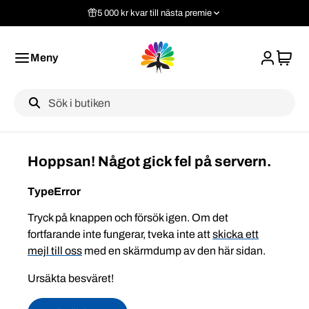
5 000 kr kvar till nästa premie
Meny
Label
Hoppsan! Något gick fel på servern.
TypeError
Tryck på knappen och försök igen. Om det
fortfarande inte fungerar, tveka inte att
skicka ett
mejl till oss
med en skärmdump av den här sidan.
Ursäkta besväret!