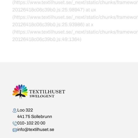
(https://www.textilhuset.se/_next/static/chunks/framewor
20126418c06c39b0.js:25:98947) at ux
(https://www.textilhuset.se/_next/static/chunks/framewor
20126418c06c39b0.js:25:93986) at x
(https://www.textilhuset.se/_next/static/chunks/framewor
20126418c06c39b0.js:49:1364)
Kontakta oss
Loo 322
441 75 Sollebrunn
010-102 20 00
info@textilhuset.se