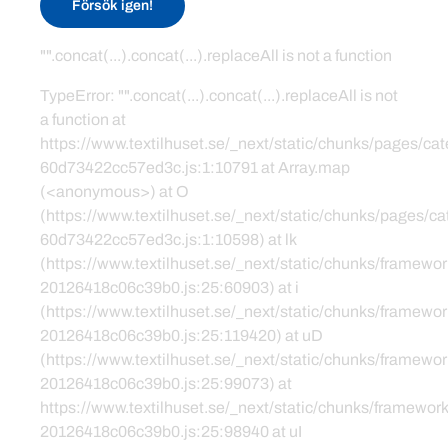
Försök igen!
"".concat(...).concat(...).replaceAll is not a function
TypeError: "".concat(...).concat(...).replaceAll is not
a function at
https://www.textilhuset.se/_next/static/chunks/pages/c
60d73422cc57ed3c.js:1:10791 at Array.map
(<anonymous>) at O
(https://www.textilhuset.se/_next/static/chunks/pages/
60d73422cc57ed3c.js:1:10598) at lk
(https://www.textilhuset.se/_next/static/chunks/framewor
20126418c06c39b0.js:25:60903) at i
(https://www.textilhuset.se/_next/static/chunks/framewor
20126418c06c39b0.js:25:119420) at uD
(https://www.textilhuset.se/_next/static/chunks/framewor
20126418c06c39b0.js:25:99073) at
https://www.textilhuset.se/_next/static/chunks/framework
20126418c06c39b0.js:25:98940 at uI