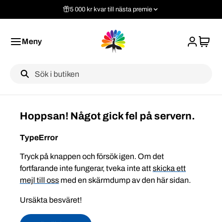
5 000 kr kvar till nästa premie
Meny
Label
Hoppsan! Något gick fel på servern.
TypeError
Tryck på knappen och försök igen. Om det
fortfarande inte fungerar, tveka inte att
skicka ett
mejl till oss
med en skärmdump av den här sidan.
Ursäkta besväret!