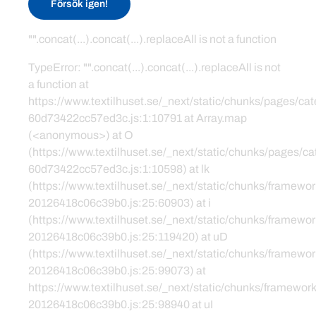
Försök igen!
"".concat(...).concat(...).replaceAll is not a function
TypeError: "".concat(...).concat(...).replaceAll is not
a function at
https://www.textilhuset.se/_next/static/chunks/pages/c
60d73422cc57ed3c.js:1:10791 at Array.map
(<anonymous>) at O
(https://www.textilhuset.se/_next/static/chunks/pages/
60d73422cc57ed3c.js:1:10598) at lk
(https://www.textilhuset.se/_next/static/chunks/framewor
20126418c06c39b0.js:25:60903) at i
(https://www.textilhuset.se/_next/static/chunks/framewor
20126418c06c39b0.js:25:119420) at uD
(https://www.textilhuset.se/_next/static/chunks/framewor
20126418c06c39b0.js:25:99073) at
https://www.textilhuset.se/_next/static/chunks/framework
20126418c06c39b0.js:25:98940 at uI