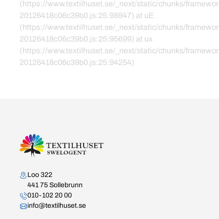
(https://www.textilhuset.se/_next/static/chunks/framewor
20126418c06c39b0.js:25:98947) at uE
(https://www.textilhuset.se/_next/static/chunks/framewor
20126418c06c39b0.js:25:95699) at ux
(https://www.textilhuset.se/_next/static/chunks/framewor
20126418c06c39b0.js:25:94254)
Kontakta oss
Loo 322
441 75 Sollebrunn
010-102 20 00
info@textilhuset.se