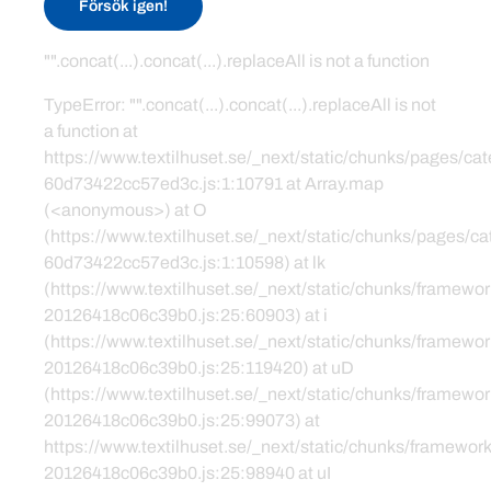
Försök igen!
"".concat(...).concat(...).replaceAll is not a function
TypeError: "".concat(...).concat(...).replaceAll is not
a function at
https://www.textilhuset.se/_next/static/chunks/pages/c
60d73422cc57ed3c.js:1:10791 at Array.map
(<anonymous>) at O
(https://www.textilhuset.se/_next/static/chunks/pages/
60d73422cc57ed3c.js:1:10598) at lk
(https://www.textilhuset.se/_next/static/chunks/framewor
20126418c06c39b0.js:25:60903) at i
(https://www.textilhuset.se/_next/static/chunks/framewor
20126418c06c39b0.js:25:119420) at uD
(https://www.textilhuset.se/_next/static/chunks/framewor
20126418c06c39b0.js:25:99073) at
https://www.textilhuset.se/_next/static/chunks/framework
20126418c06c39b0.js:25:98940 at uI