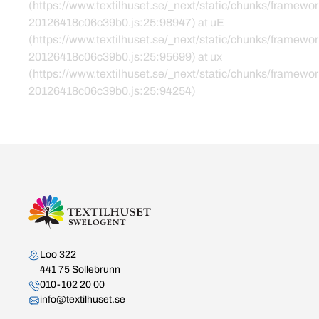
(https://www.textilhuset.se/_next/static/chunks/framewor
20126418c06c39b0.js:25:98947) at uE
(https://www.textilhuset.se/_next/static/chunks/framewor
20126418c06c39b0.js:25:95699) at ux
(https://www.textilhuset.se/_next/static/chunks/framewor
20126418c06c39b0.js:25:94254)
Kontakta oss
Loo 322
441 75 Sollebrunn
010-102 20 00
info@textilhuset.se