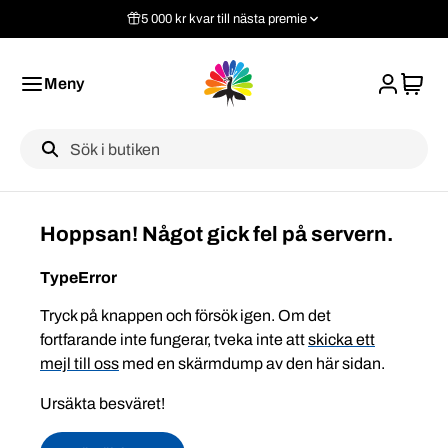
5 000 kr kvar till nästa premie
Meny
Label
Hoppsan! Något gick fel på servern.
TypeError
Tryck på knappen och försök igen. Om det
fortfarande inte fungerar, tveka inte att
skicka ett
mejl till oss
med en skärmdump av den här sidan.
Ursäkta besväret!