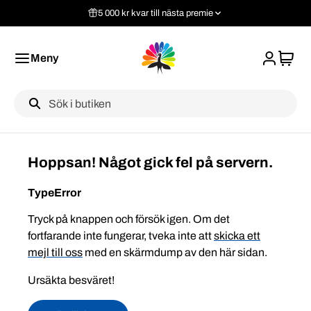
5 000 kr kvar till nästa premie
Meny
Label
Hoppsan! Något gick fel på servern.
TypeError
Tryck på knappen och försök igen. Om det
fortfarande inte fungerar, tveka inte att
skicka ett
mejl till oss
med en skärmdump av den här sidan.
Ursäkta besväret!