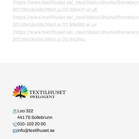
(https://www.textilhuset.se/_next/static/chunks/framewor
20126418c06c39b0.js:25:98947) at uE
(https://www.textilhuset.se/_next/static/chunks/framewor
20126418c06c39b0.js:25:95699) at ux
(https://www.textilhuset.se/_next/static/chunks/framewor
20126418c06c39b0.js:25:94254)
Kontakta oss
Loo 322
441 75 Sollebrunn
010-102 20 00
info@textilhuset.se