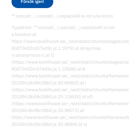
Försök igen!
"".concat(...).concat(...).replaceAll is not a function
TypeError: "".concat(...).concat(...).replaceAll is not
a function at
https://www.textilhuset.se/_next/static/chunks/pages/c
60d73422cc57ed3c.js:1:10791 at Array.map
(<anonymous>) at O
(https://www.textilhuset.se/_next/static/chunks/pages/
60d73422cc57ed3c.js:1:10598) at lk
(https://www.textilhuset.se/_next/static/chunks/framewor
20126418c06c39b0.js:25:60903) at i
(https://www.textilhuset.se/_next/static/chunks/framewor
20126418c06c39b0.js:25:119420) at uD
(https://www.textilhuset.se/_next/static/chunks/framewor
20126418c06c39b0.js:25:99073) at
https://www.textilhuset.se/_next/static/chunks/framework
20126418c06c39b0.js:25:98940 at uI