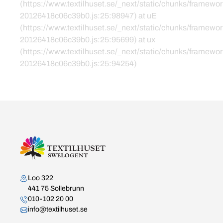
(https://www.textilhuset.se/_next/static/chunks/framewor
20126418c06c39b0.js:25:98947) at uE
(https://www.textilhuset.se/_next/static/chunks/framewor
20126418c06c39b0.js:25:95699) at ux
(https://www.textilhuset.se/_next/static/chunks/framewor
20126418c06c39b0.js:25:94254)
Kontakta oss
Loo 322
441 75 Sollebrunn
010-102 20 00
info@textilhuset.se