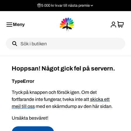
5 000 kr kvar till nästa premie
Meny
Label
Hoppsan! Något gick fel på servern.
TypeError
Tryck på knappen och försök igen. Om det
fortfarande inte fungerar, tveka inte att
skicka ett
mejl till oss
med en skärmdump av den här sidan.
Ursäkta besväret!