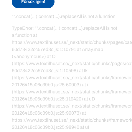
Försök igen!
"".concat(...).concat(...).replaceAll is not a function
TypeError: "".concat(...).concat(...).replaceAll is not
a function at
https://www.textilhuset.se/_next/static/chunks/pages/c
60d73422cc57ed3c.js:1:10791 at Array.map
(<anonymous>) at O
(https://www.textilhuset.se/_next/static/chunks/pages/
60d73422cc57ed3c.js:1:10598) at lk
(https://www.textilhuset.se/_next/static/chunks/framewor
20126418c06c39b0.js:25:60903) at i
(https://www.textilhuset.se/_next/static/chunks/framewor
20126418c06c39b0.js:25:119420) at uD
(https://www.textilhuset.se/_next/static/chunks/framewor
20126418c06c39b0.js:25:99073) at
https://www.textilhuset.se/_next/static/chunks/framework
20126418c06c39b0.js:25:98940 at uI