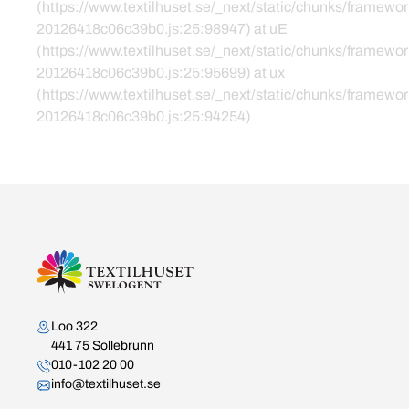
(https://www.textilhuset.se/_next/static/chunks/framewor
20126418c06c39b0.js:25:98947) at uE
(https://www.textilhuset.se/_next/static/chunks/framewor
20126418c06c39b0.js:25:95699) at ux
(https://www.textilhuset.se/_next/static/chunks/framewor
20126418c06c39b0.js:25:94254)
Kontakta oss
Loo 322
441 75 Sollebrunn
010-102 20 00
info@textilhuset.se