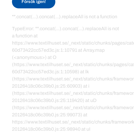
Försök igen!
"".concat(...).concat(...).replaceAll is not a function
TypeError: "".concat(...).concat(...).replaceAll is not
a function at
https://www.textilhuset.se/_next/static/chunks/pages/c
60d73422cc57ed3c.js:1:10791 at Array.map
(<anonymous>) at O
(https://www.textilhuset.se/_next/static/chunks/pages/
60d73422cc57ed3c.js:1:10598) at lk
(https://www.textilhuset.se/_next/static/chunks/framewor
20126418c06c39b0.js:25:60903) at i
(https://www.textilhuset.se/_next/static/chunks/framewor
20126418c06c39b0.js:25:119420) at uD
(https://www.textilhuset.se/_next/static/chunks/framewor
20126418c06c39b0.js:25:99073) at
https://www.textilhuset.se/_next/static/chunks/framework
20126418c06c39b0.js:25:98940 at uI