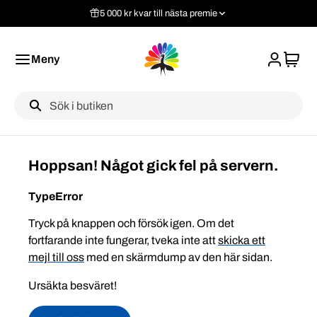
5 000 kr kvar till nästa premie
Meny
Label
Hoppsan! Något gick fel på servern.
TypeError
Tryck på knappen och försök igen. Om det
fortfarande inte fungerar, tveka inte att
skicka ett
mejl till oss
med en skärmdump av den här sidan.
Ursäkta besväret!