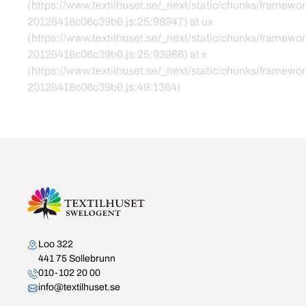
(https://www.textilhuset.se/_next/static/chunks/framewor
20126418c06c39b0.js:25:98947) at ux
(https://www.textilhuset.se/_next/static/chunks/framewor
20126418c06c39b0.js:25:93986) at x
(https://www.textilhuset.se/_next/static/chunks/framewor
20126418c06c39b0.js:49:1364)
Kontakta oss
Loo 322
441 75 Sollebrunn
010-102 20 00
info@textilhuset.se