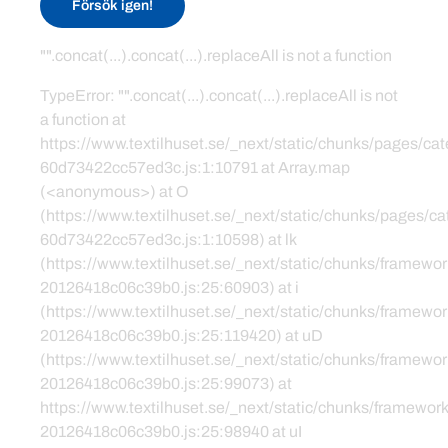
Försök igen!
"".concat(...).concat(...).replaceAll is not a function
TypeError: "".concat(...).concat(...).replaceAll is not
a function at
https://www.textilhuset.se/_next/static/chunks/pages/c
60d73422cc57ed3c.js:1:10791 at Array.map
(<anonymous>) at O
(https://www.textilhuset.se/_next/static/chunks/pages/
60d73422cc57ed3c.js:1:10598) at lk
(https://www.textilhuset.se/_next/static/chunks/framewor
20126418c06c39b0.js:25:60903) at i
(https://www.textilhuset.se/_next/static/chunks/framewor
20126418c06c39b0.js:25:119420) at uD
(https://www.textilhuset.se/_next/static/chunks/framewor
20126418c06c39b0.js:25:99073) at
https://www.textilhuset.se/_next/static/chunks/framework
20126418c06c39b0.js:25:98940 at uI