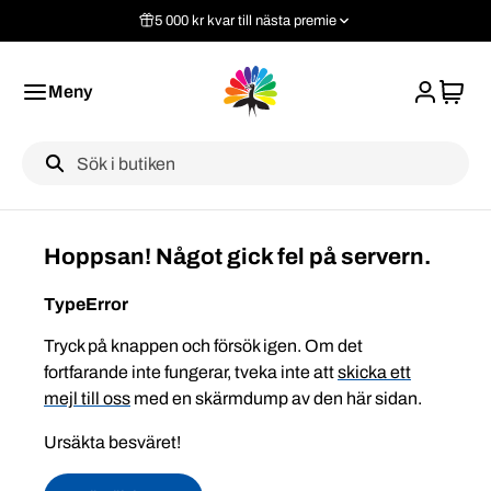
5 000 kr kvar till nästa premie
Meny
Label
Hoppsan! Något gick fel på servern.
TypeError
Tryck på knappen och försök igen. Om det
fortfarande inte fungerar, tveka inte att
skicka ett
mejl till oss
med en skärmdump av den här sidan.
Ursäkta besväret!