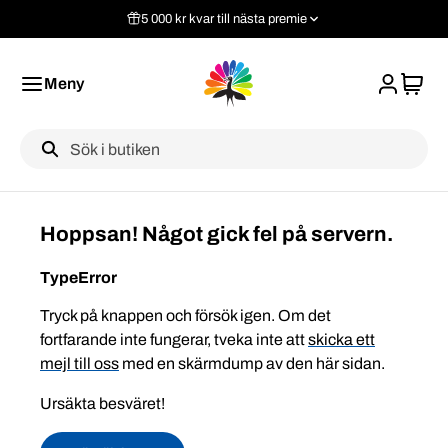
5 000 kr kvar till nästa premie
Meny
Label
Hoppsan! Något gick fel på servern.
TypeError
Tryck på knappen och försök igen. Om det
fortfarande inte fungerar, tveka inte att
skicka ett
mejl till oss
med en skärmdump av den här sidan.
Ursäkta besväret!