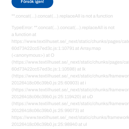
Försök igen!
"".concat(...).concat(...).replaceAll is not a function
TypeError: "".concat(...).concat(...).replaceAll is not
a function at
https://www.textilhuset.se/_next/static/chunks/pages/c
60d73422cc57ed3c.js:1:10791 at Array.map
(<anonymous>) at O
(https://www.textilhuset.se/_next/static/chunks/pages/
60d73422cc57ed3c.js:1:10598) at lk
(https://www.textilhuset.se/_next/static/chunks/framewor
20126418c06c39b0.js:25:60903) at i
(https://www.textilhuset.se/_next/static/chunks/framewor
20126418c06c39b0.js:25:119420) at uD
(https://www.textilhuset.se/_next/static/chunks/framewor
20126418c06c39b0.js:25:99073) at
https://www.textilhuset.se/_next/static/chunks/framework
20126418c06c39b0.js:25:98940 at uI