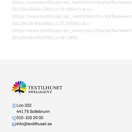
(https://www.textilhuset.se/_next/static/chunks/framewor
20126418c06c39b0.js:25:98947) at ux
(https://www.textilhuset.se/_next/static/chunks/framewor
20126418c06c39b0.js:25:93986) at x
(https://www.textilhuset.se/_next/static/chunks/framewor
20126418c06c39b0.js:49:1364)
Kontakta oss
Loo 322
441 75 Sollebrunn
010-102 20 00
info@textilhuset.se