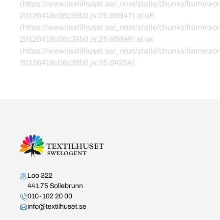
(https://www.textilhuset.se/_next/static/chunks/framewor
20126418c06c39b0.js:25:98947) at uE
(https://www.textilhuset.se/_next/static/chunks/framewor
20126418c06c39b0.js:25:95699) at ux
(https://www.textilhuset.se/_next/static/chunks/framewor
20126418c06c39b0.js:25:94254)
Kontakta oss
Loo 322
441 75 Sollebrunn
010-102 20 00
info@textilhuset.se