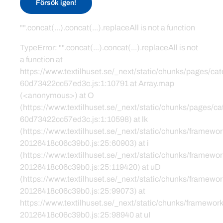
Försök igen!
"".concat(...).concat(...).replaceAll is not a function
TypeError: "".concat(...).concat(...).replaceAll is not
a function at
https://www.textilhuset.se/_next/static/chunks/pages/c
60d73422cc57ed3c.js:1:10791 at Array.map
(<anonymous>) at O
(https://www.textilhuset.se/_next/static/chunks/pages/
60d73422cc57ed3c.js:1:10598) at lk
(https://www.textilhuset.se/_next/static/chunks/framewor
20126418c06c39b0.js:25:60903) at i
(https://www.textilhuset.se/_next/static/chunks/framewor
20126418c06c39b0.js:25:119420) at uD
(https://www.textilhuset.se/_next/static/chunks/framewor
20126418c06c39b0.js:25:99073) at
https://www.textilhuset.se/_next/static/chunks/framework
20126418c06c39b0.js:25:98940 at uI