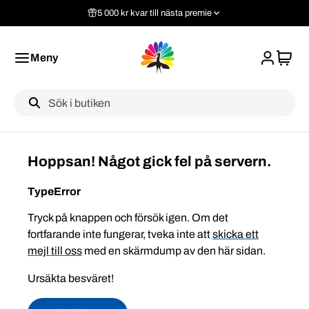
5 000 kr kvar till nästa premie
Meny
Label
Hoppsan! Något gick fel på servern.
TypeError
Tryck på knappen och försök igen. Om det
fortfarande inte fungerar, tveka inte att
skicka ett
mejl till oss
med en skärmdump av den här sidan.
Ursäkta besväret!