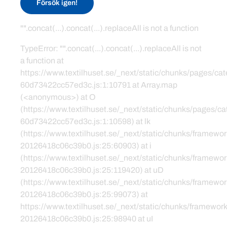
Försök igen!
"".concat(...).concat(...).replaceAll is not a function
TypeError: "".concat(...).concat(...).replaceAll is not
a function at
https://www.textilhuset.se/_next/static/chunks/pages/c
60d73422cc57ed3c.js:1:10791 at Array.map
(<anonymous>) at O
(https://www.textilhuset.se/_next/static/chunks/pages/
60d73422cc57ed3c.js:1:10598) at lk
(https://www.textilhuset.se/_next/static/chunks/framewor
20126418c06c39b0.js:25:60903) at i
(https://www.textilhuset.se/_next/static/chunks/framewor
20126418c06c39b0.js:25:119420) at uD
(https://www.textilhuset.se/_next/static/chunks/framewor
20126418c06c39b0.js:25:99073) at
https://www.textilhuset.se/_next/static/chunks/framework
20126418c06c39b0.js:25:98940 at uI