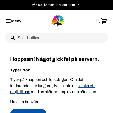
5 000 kr kvar till nästa premie
Meny
Label
Hoppsan! Något gick fel på servern.
TypeError
Tryck på knappen och försök igen. Om det
fortfarande inte fungerar, tveka inte att
skicka ett
mejl till oss
med en skärmdump av den här sidan.
Ursäkta besväret!