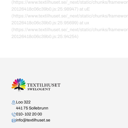
(https://www.textilhuset.se/_next/static/chunks/framewor
20126418c06c39b0.js:25:98947) at uE
(https://www.textilhuset.se/_next/static/chunks/framewor
20126418c06c39b0.js:25:95699) at ux
(https://www.textilhuset.se/_next/static/chunks/framewor
20126418c06c39b0.js:25:94254)
Kontakta oss
Loo 322
441 75 Sollebrunn
010-102 20 00
info@textilhuset.se