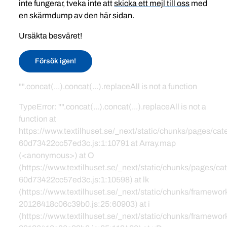
inte fungerar, tveka inte att
skicka ett mejl till oss
med
en skärmdump av den här sidan.
Ursäkta besväret!
Försök igen!
"".concat(...).concat(...).replaceAll is not a function
TypeError: "".concat(...).concat(...).replaceAll is not a
function at
https://www.textilhuset.se/_next/static/chunks/pages/c
60d73422cc57ed3c.js:1:10791 at Array.map
(<anonymous>) at O
(https://www.textilhuset.se/_next/static/chunks/pages/
60d73422cc57ed3c.js:1:10598) at lk
(https://www.textilhuset.se/_next/static/chunks/framewor
20126418c06c39b0.js:25:60903) at i
(https://www.textilhuset.se/_next/static/chunks/framewor