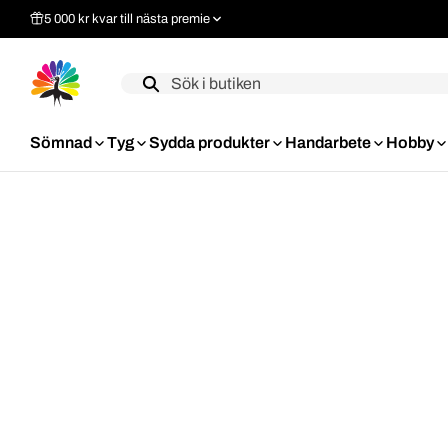
5 000 kr kvar till nästa premie
Label
Sömnad
Tyg
Sydda produkter
Handarbete
Hobby