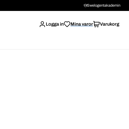
Swelogentakademin
Logga in
Mina varor
Varukorg