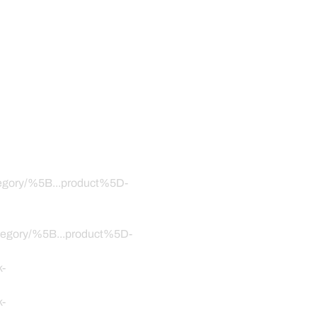
ategory/%5B...product%5D-
category/%5B...product%5D-
k-
k-