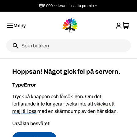
5 000 kr kvar till nästa premie
Meny
Label
Hoppsan! Något gick fel på servern.
TypeError
Tryck på knappen och försök igen. Om det
fortfarande inte fungerar, tveka inte att
skicka ett
mejl till oss
med en skärmdump av den här sidan.
Ursäkta besväret!