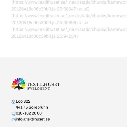
(https://www.textilhuset.se/_next/static/chunks/framewor
20126418c06c39b0.js:25:98947) at uE
(https://www.textilhuset.se/_next/static/chunks/framewor
20126418c06c39b0.js:25:95699) at ux
(https://www.textilhuset.se/_next/static/chunks/framewor
20126418c06c39b0.js:25:94254)
Kontakta oss
Loo 322
441 75 Sollebrunn
010-102 20 00
info@textilhuset.se