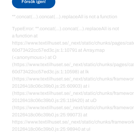
Försök igen!
"".concat(...).concat(...).replaceAll is not a function
TypeError: "".concat(...).concat(...).replaceAll is not
a function at
https://www.textilhuset.se/_next/static/chunks/pages/c
60d73422cc57ed3c.js:1:10791 at Array.map
(<anonymous>) at O
(https://www.textilhuset.se/_next/static/chunks/pages/
60d73422cc57ed3c.js:1:10598) at lk
(https://www.textilhuset.se/_next/static/chunks/framewor
20126418c06c39b0.js:25:60903) at i
(https://www.textilhuset.se/_next/static/chunks/framewor
20126418c06c39b0.js:25:119420) at uD
(https://www.textilhuset.se/_next/static/chunks/framewor
20126418c06c39b0.js:25:99073) at
https://www.textilhuset.se/_next/static/chunks/framework
20126418c06c39b0.js:25:98940 at uI