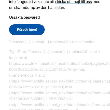
inte fungerar, tveka inte att
skicka ett mejl till oss
med
en skärmdump av den här sidan.
Ursäkta besväret!
Försök igen!
"".concat(...).concat(...).replaceAll is not a function
TypeError: "".concat(...).concat(...).replaceAll is not a
function at
https://www.textilhuset.se/_next/static/chunks/pages/c
60d73422cc57ed3c.js:1:10791 at Array.map
(<anonymous>) at O
(https://www.textilhuset.se/_next/static/chunks/pages/
60d73422cc57ed3c.js:1:10598) at lk
(https://www.textilhuset.se/_next/static/chunks/framewor
20126418c06c39b0.js:25:60903) at i
(https://www.textilhuset.se/_next/static/chunks/framewor