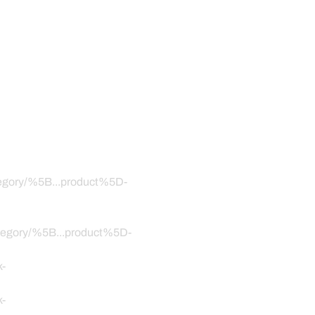
ategory/%5B...product%5D-
category/%5B...product%5D-
k-
k-