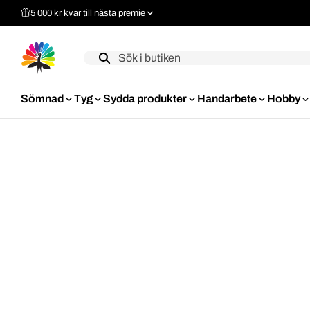
5 000 kr kvar till nästa premie
Label
Sömnad
Tyg
Sydda produkter
Handarbete
Hobby