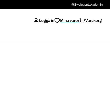
Swelogentakademin
Logga in
Mina varor
Varukorg