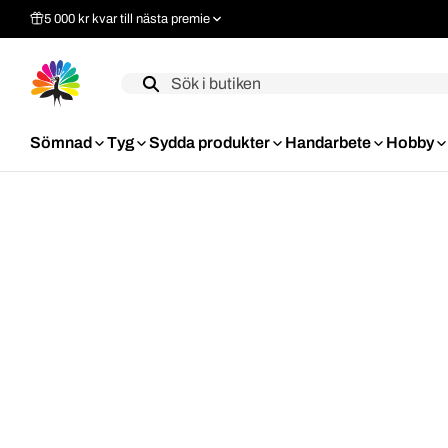
5 000 kr kvar till nästa premie
Label
Sömnad
Tyg
Sydda produkter
Handarbete
Hobby