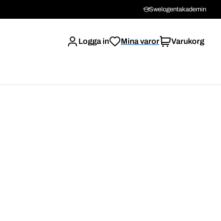
Swelogentakademin
Logga in
Mina varor
Varukorg