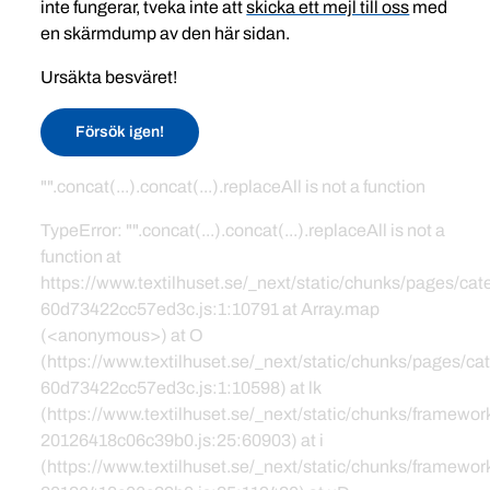
inte fungerar, tveka inte att
skicka ett mejl till oss
med
en skärmdump av den här sidan.
Ursäkta besväret!
Försök igen!
"".concat(...).concat(...).replaceAll is not a function
TypeError: "".concat(...).concat(...).replaceAll is not a
function at
https://www.textilhuset.se/_next/static/chunks/pages/c
60d73422cc57ed3c.js:1:10791 at Array.map
(<anonymous>) at O
(https://www.textilhuset.se/_next/static/chunks/pages/
60d73422cc57ed3c.js:1:10598) at lk
(https://www.textilhuset.se/_next/static/chunks/framewor
20126418c06c39b0.js:25:60903) at i
(https://www.textilhuset.se/_next/static/chunks/framewor