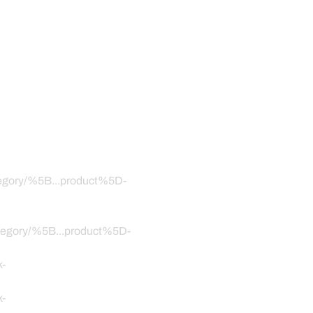
ategory/%5B...product%5D-
category/%5B...product%5D-
k-
k-