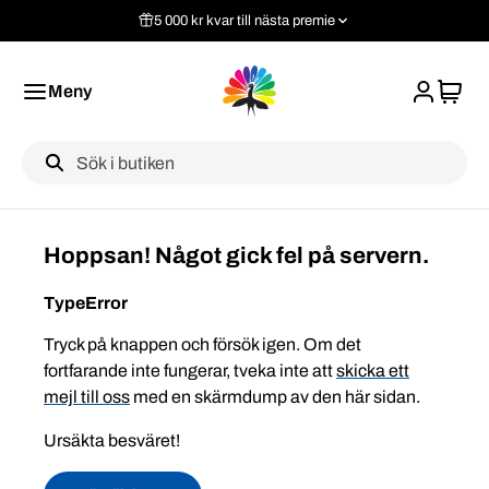
5 000 kr kvar till nästa premie
Meny
Label
Hoppsan! Något gick fel på servern.
TypeError
Tryck på knappen och försök igen. Om det
fortfarande inte fungerar, tveka inte att
skicka ett
mejl till oss
med en skärmdump av den här sidan.
Ursäkta besväret!