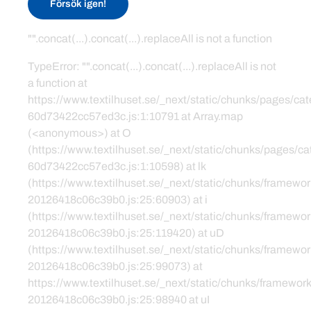
Försök igen!
"".concat(...).concat(...).replaceAll is not a function
TypeError: "".concat(...).concat(...).replaceAll is not
a function at
https://www.textilhuset.se/_next/static/chunks/pages/c
60d73422cc57ed3c.js:1:10791 at Array.map
(<anonymous>) at O
(https://www.textilhuset.se/_next/static/chunks/pages/
60d73422cc57ed3c.js:1:10598) at lk
(https://www.textilhuset.se/_next/static/chunks/framewor
20126418c06c39b0.js:25:60903) at i
(https://www.textilhuset.se/_next/static/chunks/framewor
20126418c06c39b0.js:25:119420) at uD
(https://www.textilhuset.se/_next/static/chunks/framewor
20126418c06c39b0.js:25:99073) at
https://www.textilhuset.se/_next/static/chunks/framework
20126418c06c39b0.js:25:98940 at uI