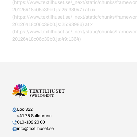
(https://www.textilhuset.se/_next/static/chunks/framewor
20126418c06c39b0.js:25:98947) at ux
(https://www.textilhuset.se/_next/static/chunks/framewor
20126418c06c39b0.js:25:93986) at x
(https://www.textilhuset.se/_next/static/chunks/framewor
20126418c06c39b0.js:49:1364)
Kontakta oss
Loo 322
441 75 Sollebrunn
010-102 20 00
info@textilhuset.se