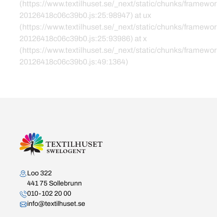
(https://www.textilhuset.se/_next/static/chunks/framewor
20126418c06c39b0.js:25:98947) at ux
(https://www.textilhuset.se/_next/static/chunks/framewor
20126418c06c39b0.js:25:93986) at x
(https://www.textilhuset.se/_next/static/chunks/framewor
20126418c06c39b0.js:49:1364)
Kontakta oss
Loo 322
441 75 Sollebrunn
010-102 20 00
info@textilhuset.se