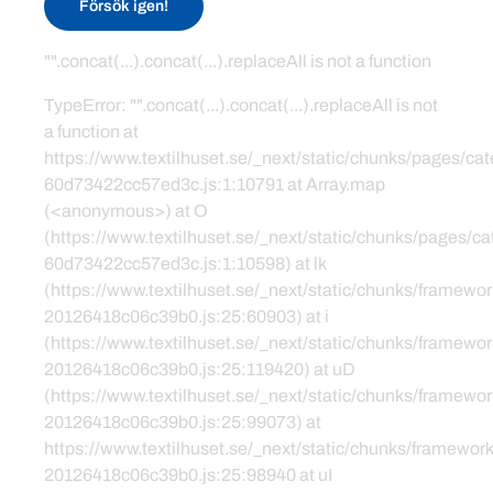
Försök igen!
"".concat(...).concat(...).replaceAll is not a function
TypeError: "".concat(...).concat(...).replaceAll is not
a function at
https://www.textilhuset.se/_next/static/chunks/pages/c
60d73422cc57ed3c.js:1:10791 at Array.map
(<anonymous>) at O
(https://www.textilhuset.se/_next/static/chunks/pages/
60d73422cc57ed3c.js:1:10598) at lk
(https://www.textilhuset.se/_next/static/chunks/framewor
20126418c06c39b0.js:25:60903) at i
(https://www.textilhuset.se/_next/static/chunks/framewor
20126418c06c39b0.js:25:119420) at uD
(https://www.textilhuset.se/_next/static/chunks/framewor
20126418c06c39b0.js:25:99073) at
https://www.textilhuset.se/_next/static/chunks/framework
20126418c06c39b0.js:25:98940 at uI