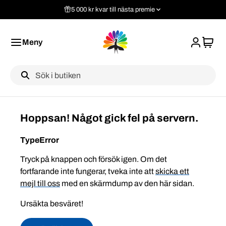
5 000 kr kvar till nästa premie
Meny
Label
Hoppsan! Något gick fel på servern.
TypeError
Tryck på knappen och försök igen. Om det
fortfarande inte fungerar, tveka inte att
skicka ett
mejl till oss
med en skärmdump av den här sidan.
Ursäkta besväret!