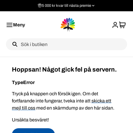
5 000 kr kvar till nästa premie
Meny
Label
Hoppsan! Något gick fel på servern.
TypeError
Tryck på knappen och försök igen. Om det
fortfarande inte fungerar, tveka inte att
skicka ett
mejl till oss
med en skärmdump av den här sidan.
Ursäkta besväret!