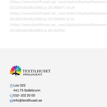
(https://www.textilhuset.se/_next/static/chunks/framewor
20126418c06c39b0.js:25:98947) at uE
(https://www.textilhuset.se/_next/static/chunks/framewor
20126418c06c39b0.js:25:95699) at ux
(https://www.textilhuset.se/_next/static/chunks/framewor
20126418c06c39b0.js:25:94254)
Kontakta oss
Loo 322
441 75 Sollebrunn
010-102 20 00
info@textilhuset.se