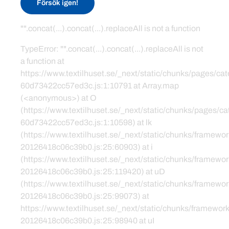
Försök igen!
"".concat(...).concat(...).replaceAll is not a function
TypeError: "".concat(...).concat(...).replaceAll is not
a function at
https://www.textilhuset.se/_next/static/chunks/pages/c
60d73422cc57ed3c.js:1:10791 at Array.map
(<anonymous>) at O
(https://www.textilhuset.se/_next/static/chunks/pages/
60d73422cc57ed3c.js:1:10598) at lk
(https://www.textilhuset.se/_next/static/chunks/framewor
20126418c06c39b0.js:25:60903) at i
(https://www.textilhuset.se/_next/static/chunks/framewor
20126418c06c39b0.js:25:119420) at uD
(https://www.textilhuset.se/_next/static/chunks/framewor
20126418c06c39b0.js:25:99073) at
https://www.textilhuset.se/_next/static/chunks/framework
20126418c06c39b0.js:25:98940 at uI