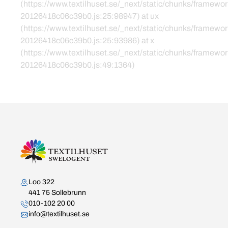
(https://www.textilhuset.se/_next/static/chunks/framewor
20126418c06c39b0.js:25:98947) at ux
(https://www.textilhuset.se/_next/static/chunks/framewor
20126418c06c39b0.js:25:93986) at x
(https://www.textilhuset.se/_next/static/chunks/framewor
20126418c06c39b0.js:49:1364)
Kontakta oss
Loo 322
441 75 Sollebrunn
010-102 20 00
info@textilhuset.se