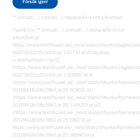
Försök igen!
"".concat(...).concat(...).replaceAll is not a function
TypeError: "".concat(...).concat(...).replaceAll is not
a function at
https://www.textilhuset.se/_next/static/chunks/pages/c
60d73422cc57ed3c.js:1:10791 at Array.map
(<anonymous>) at O
(https://www.textilhuset.se/_next/static/chunks/pages/
60d73422cc57ed3c.js:1:10598) at lk
(https://www.textilhuset.se/_next/static/chunks/framewor
20126418c06c39b0.js:25:60903) at i
(https://www.textilhuset.se/_next/static/chunks/framewor
20126418c06c39b0.js:25:119420) at uD
(https://www.textilhuset.se/_next/static/chunks/framewor
20126418c06c39b0.js:25:99073) at
https://www.textilhuset.se/_next/static/chunks/framework
20126418c06c39b0.js:25:98940 at uI