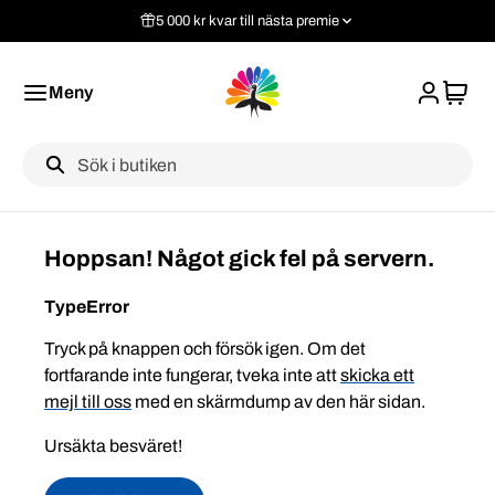
5 000 kr kvar till nästa premie
Meny
Label
Hoppsan! Något gick fel på servern.
TypeError
Tryck på knappen och försök igen. Om det
fortfarande inte fungerar, tveka inte att
skicka ett
mejl till oss
med en skärmdump av den här sidan.
Ursäkta besväret!