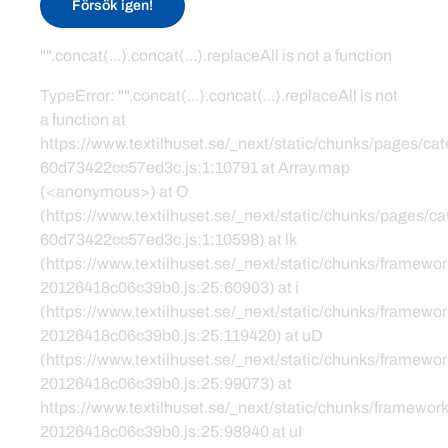
Försök igen!
"".concat(...).concat(...).replaceAll is not a function
TypeError: "".concat(...).concat(...).replaceAll is not
a function at
https://www.textilhuset.se/_next/static/chunks/pages/c
60d73422cc57ed3c.js:1:10791 at Array.map
(<anonymous>) at O
(https://www.textilhuset.se/_next/static/chunks/pages/
60d73422cc57ed3c.js:1:10598) at lk
(https://www.textilhuset.se/_next/static/chunks/framewor
20126418c06c39b0.js:25:60903) at i
(https://www.textilhuset.se/_next/static/chunks/framewor
20126418c06c39b0.js:25:119420) at uD
(https://www.textilhuset.se/_next/static/chunks/framewor
20126418c06c39b0.js:25:99073) at
https://www.textilhuset.se/_next/static/chunks/framework
20126418c06c39b0.js:25:98940 at uI