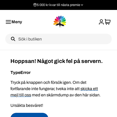
5 000 kr kvar till nästa premie
Meny
Label
Hoppsan! Något gick fel på servern.
TypeError
Tryck på knappen och försök igen. Om det
fortfarande inte fungerar, tveka inte att
skicka ett
mejl till oss
med en skärmdump av den här sidan.
Ursäkta besväret!