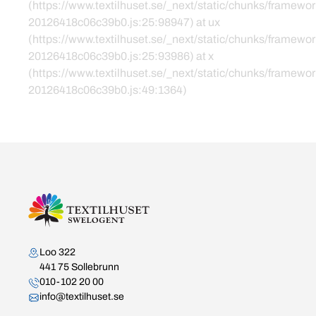
(https://www.textilhuset.se/_next/static/chunks/framewor
20126418c06c39b0.js:25:98947) at ux
(https://www.textilhuset.se/_next/static/chunks/framewor
20126418c06c39b0.js:25:93986) at x
(https://www.textilhuset.se/_next/static/chunks/framewor
20126418c06c39b0.js:49:1364)
Kontakta oss
Loo 322
441 75 Sollebrunn
010-102 20 00
info@textilhuset.se