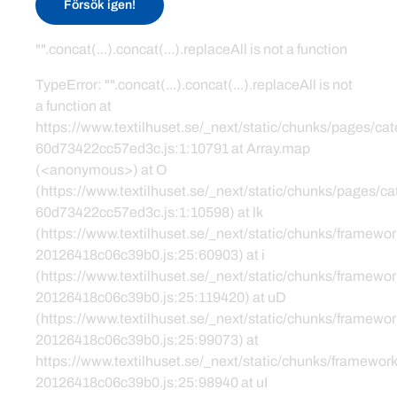
Försök igen!
"".concat(...).concat(...).replaceAll is not a function
TypeError: "".concat(...).concat(...).replaceAll is not
a function at
https://www.textilhuset.se/_next/static/chunks/pages/c
60d73422cc57ed3c.js:1:10791 at Array.map
(<anonymous>) at O
(https://www.textilhuset.se/_next/static/chunks/pages/
60d73422cc57ed3c.js:1:10598) at lk
(https://www.textilhuset.se/_next/static/chunks/framewor
20126418c06c39b0.js:25:60903) at i
(https://www.textilhuset.se/_next/static/chunks/framewor
20126418c06c39b0.js:25:119420) at uD
(https://www.textilhuset.se/_next/static/chunks/framewor
20126418c06c39b0.js:25:99073) at
https://www.textilhuset.se/_next/static/chunks/framework
20126418c06c39b0.js:25:98940 at uI