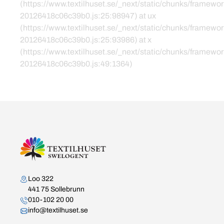
(https://www.textilhuset.se/_next/static/chunks/framewor
20126418c06c39b0.js:25:98947) at ux
(https://www.textilhuset.se/_next/static/chunks/framewor
20126418c06c39b0.js:25:93986) at x
(https://www.textilhuset.se/_next/static/chunks/framewor
20126418c06c39b0.js:49:1364)
Kontakta oss
Loo 322
441 75 Sollebrunn
010-102 20 00
info@textilhuset.se