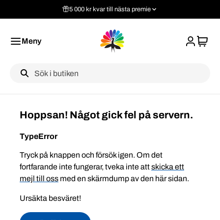
5 000 kr kvar till nästa premie
Meny
Label
Hoppsan! Något gick fel på servern.
TypeError
Tryck på knappen och försök igen. Om det
fortfarande inte fungerar, tveka inte att
skicka ett
mejl till oss
med en skärmdump av den här sidan.
Ursäkta besväret!