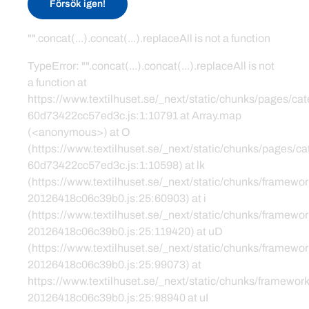
Försök igen!
"".concat(...).concat(...).replaceAll is not a function
TypeError: "".concat(...).concat(...).replaceAll is not
a function at
https://www.textilhuset.se/_next/static/chunks/pages/c
60d73422cc57ed3c.js:1:10791 at Array.map
(<anonymous>) at O
(https://www.textilhuset.se/_next/static/chunks/pages/
60d73422cc57ed3c.js:1:10598) at lk
(https://www.textilhuset.se/_next/static/chunks/framewor
20126418c06c39b0.js:25:60903) at i
(https://www.textilhuset.se/_next/static/chunks/framewor
20126418c06c39b0.js:25:119420) at uD
(https://www.textilhuset.se/_next/static/chunks/framewor
20126418c06c39b0.js:25:99073) at
https://www.textilhuset.se/_next/static/chunks/framework
20126418c06c39b0.js:25:98940 at uI