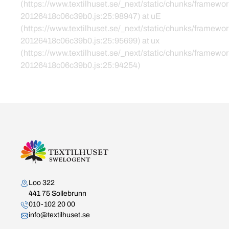
(https://www.textilhuset.se/_next/static/chunks/framewor
20126418c06c39b0.js:25:98947) at uE
(https://www.textilhuset.se/_next/static/chunks/framewor
20126418c06c39b0.js:25:95699) at ux
(https://www.textilhuset.se/_next/static/chunks/framewor
20126418c06c39b0.js:25:94254)
Kontakta oss
Loo 322
441 75 Sollebrunn
010-102 20 00
info@textilhuset.se