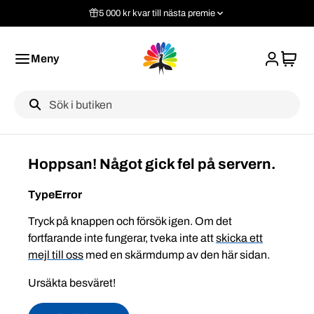
5 000 kr kvar till nästa premie
Meny
Label
Hoppsan! Något gick fel på servern.
TypeError
Tryck på knappen och försök igen. Om det
fortfarande inte fungerar, tveka inte att
skicka ett
mejl till oss
med en skärmdump av den här sidan.
Ursäkta besväret!