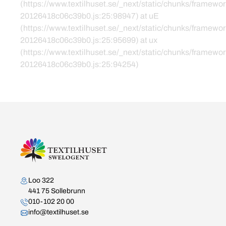
(https://www.textilhuset.se/_next/static/chunks/framewor
20126418c06c39b0.js:25:98947) at uE
(https://www.textilhuset.se/_next/static/chunks/framewor
20126418c06c39b0.js:25:95699) at ux
(https://www.textilhuset.se/_next/static/chunks/framewor
20126418c06c39b0.js:25:94254)
Kontakta oss
Loo 322
441 75 Sollebrunn
010-102 20 00
info@textilhuset.se