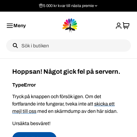
5 000 kr kvar till nästa premie
Meny
Label
Hoppsan! Något gick fel på servern.
TypeError
Tryck på knappen och försök igen. Om det
fortfarande inte fungerar, tveka inte att
skicka ett
mejl till oss
med en skärmdump av den här sidan.
Ursäkta besväret!