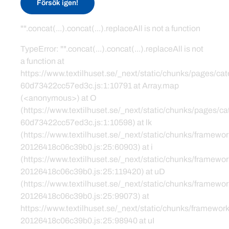
Försök igen!
"".concat(...).concat(...).replaceAll is not a function
TypeError: "".concat(...).concat(...).replaceAll is not
a function at
https://www.textilhuset.se/_next/static/chunks/pages/c
60d73422cc57ed3c.js:1:10791 at Array.map
(<anonymous>) at O
(https://www.textilhuset.se/_next/static/chunks/pages/
60d73422cc57ed3c.js:1:10598) at lk
(https://www.textilhuset.se/_next/static/chunks/framewor
20126418c06c39b0.js:25:60903) at i
(https://www.textilhuset.se/_next/static/chunks/framewor
20126418c06c39b0.js:25:119420) at uD
(https://www.textilhuset.se/_next/static/chunks/framewor
20126418c06c39b0.js:25:99073) at
https://www.textilhuset.se/_next/static/chunks/framework
20126418c06c39b0.js:25:98940 at uI