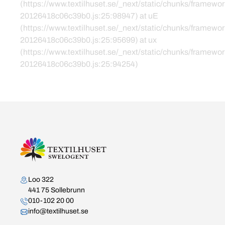
(https://www.textilhuset.se/_next/static/chunks/framewor
20126418c06c39b0.js:25:98947) at uE
(https://www.textilhuset.se/_next/static/chunks/framewor
20126418c06c39b0.js:25:95699) at ux
(https://www.textilhuset.se/_next/static/chunks/framewor
20126418c06c39b0.js:25:94254)
Kontakta oss
Loo 322
441 75 Sollebrunn
010-102 20 00
info@textilhuset.se