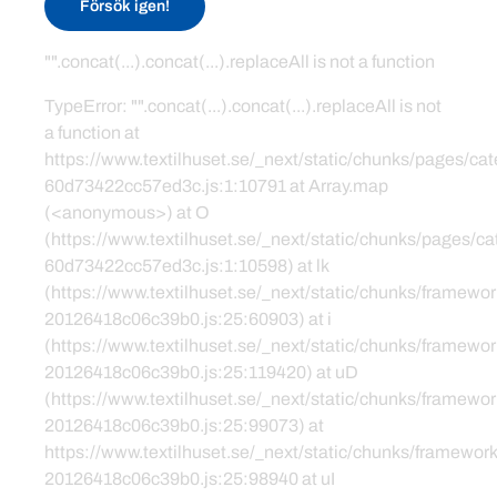
Försök igen!
"".concat(...).concat(...).replaceAll is not a function
TypeError: "".concat(...).concat(...).replaceAll is not
a function at
https://www.textilhuset.se/_next/static/chunks/pages/c
60d73422cc57ed3c.js:1:10791 at Array.map
(<anonymous>) at O
(https://www.textilhuset.se/_next/static/chunks/pages/
60d73422cc57ed3c.js:1:10598) at lk
(https://www.textilhuset.se/_next/static/chunks/framewor
20126418c06c39b0.js:25:60903) at i
(https://www.textilhuset.se/_next/static/chunks/framewor
20126418c06c39b0.js:25:119420) at uD
(https://www.textilhuset.se/_next/static/chunks/framewor
20126418c06c39b0.js:25:99073) at
https://www.textilhuset.se/_next/static/chunks/framework
20126418c06c39b0.js:25:98940 at uI