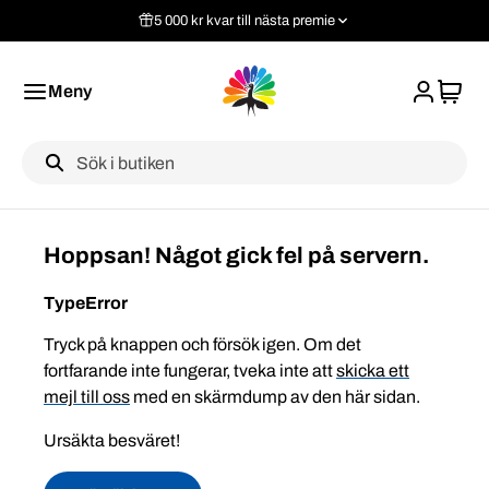
5 000 kr kvar till nästa premie
Meny
Label
Hoppsan! Något gick fel på servern.
TypeError
Tryck på knappen och försök igen. Om det
fortfarande inte fungerar, tveka inte att
skicka ett
mejl till oss
med en skärmdump av den här sidan.
Ursäkta besväret!