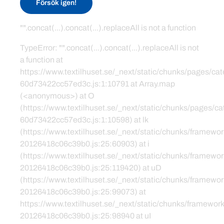
Försök igen!
"".concat(...).concat(...).replaceAll is not a function
TypeError: "".concat(...).concat(...).replaceAll is not
a function at
https://www.textilhuset.se/_next/static/chunks/pages/c
60d73422cc57ed3c.js:1:10791 at Array.map
(<anonymous>) at O
(https://www.textilhuset.se/_next/static/chunks/pages/
60d73422cc57ed3c.js:1:10598) at lk
(https://www.textilhuset.se/_next/static/chunks/framewor
20126418c06c39b0.js:25:60903) at i
(https://www.textilhuset.se/_next/static/chunks/framewor
20126418c06c39b0.js:25:119420) at uD
(https://www.textilhuset.se/_next/static/chunks/framewor
20126418c06c39b0.js:25:99073) at
https://www.textilhuset.se/_next/static/chunks/framework
20126418c06c39b0.js:25:98940 at uI