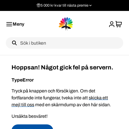
5 000 kr kvar till nästa premie
Meny
Label
Hoppsan! Något gick fel på servern.
TypeError
Tryck på knappen och försök igen. Om det
fortfarande inte fungerar, tveka inte att
skicka ett
mejl till oss
med en skärmdump av den här sidan.
Ursäkta besväret!