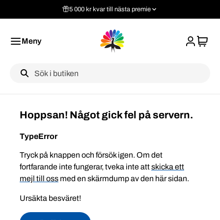
5 000 kr kvar till nästa premie
Meny
Label
Hoppsan! Något gick fel på servern.
TypeError
Tryck på knappen och försök igen. Om det
fortfarande inte fungerar, tveka inte att
skicka ett
mejl till oss
med en skärmdump av den här sidan.
Ursäkta besväret!