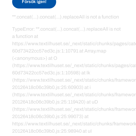
Försök igen!
"".concat(...).concat(...).replaceAll is not a function
TypeError: "".concat(...).concat(...).replaceAll is not
a function at
https://www.textilhuset.se/_next/static/chunks/pages/c
60d73422cc57ed3c.js:1:10791 at Array.map
(<anonymous>) at O
(https://www.textilhuset.se/_next/static/chunks/pages/
60d73422cc57ed3c.js:1:10598) at lk
(https://www.textilhuset.se/_next/static/chunks/framewor
20126418c06c39b0.js:25:60903) at i
(https://www.textilhuset.se/_next/static/chunks/framewor
20126418c06c39b0.js:25:119420) at uD
(https://www.textilhuset.se/_next/static/chunks/framewor
20126418c06c39b0.js:25:99073) at
https://www.textilhuset.se/_next/static/chunks/framework
20126418c06c39b0.js:25:98940 at uI