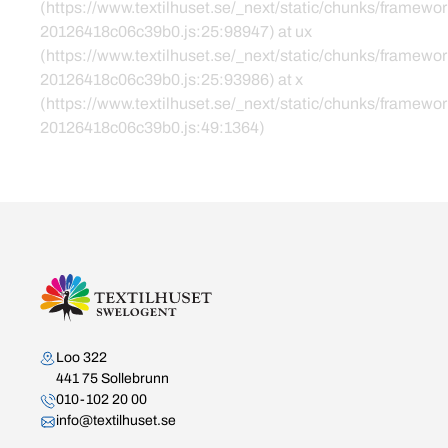
(https://www.textilhuset.se/_next/static/chunks/framewor
20126418c06c39b0.js:25:98947) at ux
(https://www.textilhuset.se/_next/static/chunks/framewor
20126418c06c39b0.js:25:93986) at x
(https://www.textilhuset.se/_next/static/chunks/framewor
20126418c06c39b0.js:49:1364)
Kontakta oss
Loo 322
441 75 Sollebrunn
010-102 20 00
info@textilhuset.se