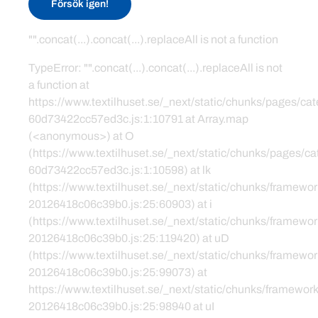
Försök igen!
"".concat(...).concat(...).replaceAll is not a function
TypeError: "".concat(...).concat(...).replaceAll is not
a function at
https://www.textilhuset.se/_next/static/chunks/pages/c
60d73422cc57ed3c.js:1:10791 at Array.map
(<anonymous>) at O
(https://www.textilhuset.se/_next/static/chunks/pages/
60d73422cc57ed3c.js:1:10598) at lk
(https://www.textilhuset.se/_next/static/chunks/framewor
20126418c06c39b0.js:25:60903) at i
(https://www.textilhuset.se/_next/static/chunks/framewor
20126418c06c39b0.js:25:119420) at uD
(https://www.textilhuset.se/_next/static/chunks/framewor
20126418c06c39b0.js:25:99073) at
https://www.textilhuset.se/_next/static/chunks/framework
20126418c06c39b0.js:25:98940 at uI