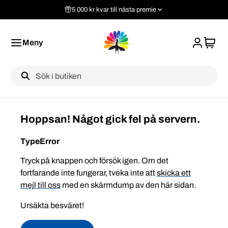
5 000 kr kvar till nästa premie
Meny
Label
Hoppsan! Något gick fel på servern.
TypeError
Tryck på knappen och försök igen. Om det
fortfarande inte fungerar, tveka inte att
skicka ett
mejl till oss
med en skärmdump av den här sidan.
Ursäkta besväret!