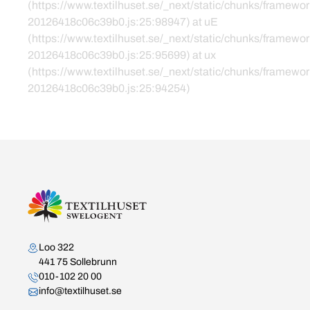
(https://www.textilhuset.se/_next/static/chunks/framewor
20126418c06c39b0.js:25:98947) at uE
(https://www.textilhuset.se/_next/static/chunks/framewor
20126418c06c39b0.js:25:95699) at ux
(https://www.textilhuset.se/_next/static/chunks/framewor
20126418c06c39b0.js:25:94254)
Kontakta oss
Loo 322
441 75 Sollebrunn
010-102 20 00
info@textilhuset.se