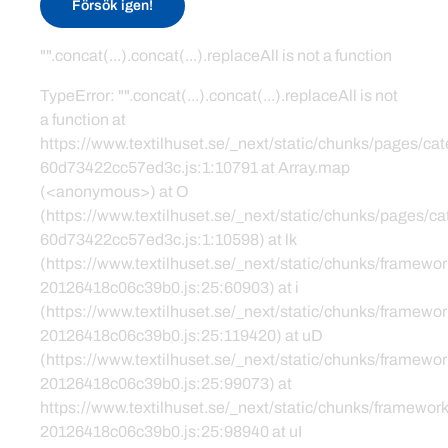
Försök igen!
"".concat(...).concat(...).replaceAll is not a function
TypeError: "".concat(...).concat(...).replaceAll is not
a function at
https://www.textilhuset.se/_next/static/chunks/pages/c
60d73422cc57ed3c.js:1:10791 at Array.map
(<anonymous>) at O
(https://www.textilhuset.se/_next/static/chunks/pages/
60d73422cc57ed3c.js:1:10598) at lk
(https://www.textilhuset.se/_next/static/chunks/framewor
20126418c06c39b0.js:25:60903) at i
(https://www.textilhuset.se/_next/static/chunks/framewor
20126418c06c39b0.js:25:119420) at uD
(https://www.textilhuset.se/_next/static/chunks/framewor
20126418c06c39b0.js:25:99073) at
https://www.textilhuset.se/_next/static/chunks/framework
20126418c06c39b0.js:25:98940 at uI