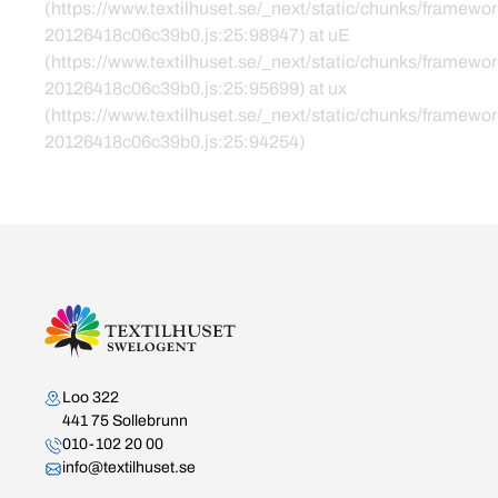
(https://www.textilhuset.se/_next/static/chunks/framewor
20126418c06c39b0.js:25:98947) at uE
(https://www.textilhuset.se/_next/static/chunks/framewor
20126418c06c39b0.js:25:95699) at ux
(https://www.textilhuset.se/_next/static/chunks/framewor
20126418c06c39b0.js:25:94254)
Kontakta oss
Loo 322
441 75 Sollebrunn
010-102 20 00
info@textilhuset.se