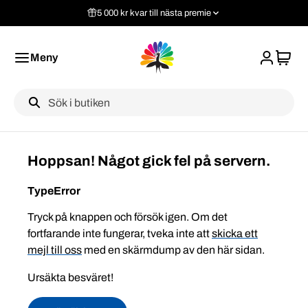
5 000 kr kvar till nästa premie
Meny
Label
Hoppsan! Något gick fel på servern.
TypeError
Tryck på knappen och försök igen. Om det
fortfarande inte fungerar, tveka inte att
skicka ett
mejl till oss
med en skärmdump av den här sidan.
Ursäkta besväret!