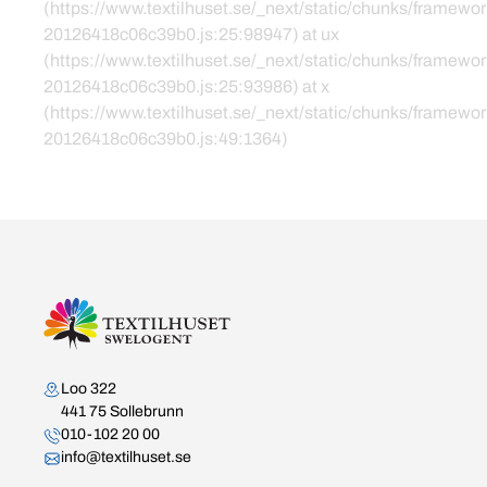
(https://www.textilhuset.se/_next/static/chunks/framewor
20126418c06c39b0.js:25:98947) at ux
(https://www.textilhuset.se/_next/static/chunks/framewor
20126418c06c39b0.js:25:93986) at x
(https://www.textilhuset.se/_next/static/chunks/framewor
20126418c06c39b0.js:49:1364)
Kontakta oss
Loo 322
441 75 Sollebrunn
010-102 20 00
info@textilhuset.se