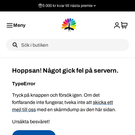
5 000 kr kvar till nästa premie
Meny
Label
Hoppsan! Något gick fel på servern.
TypeError
Tryck på knappen och försök igen. Om det
fortfarande inte fungerar, tveka inte att
skicka ett
mejl till oss
med en skärmdump av den här sidan.
Ursäkta besväret!