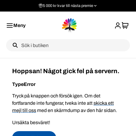
5 000 kr kvar till nästa premie
Meny
Label
Hoppsan! Något gick fel på servern.
TypeError
Tryck på knappen och försök igen. Om det
fortfarande inte fungerar, tveka inte att
skicka ett
mejl till oss
med en skärmdump av den här sidan.
Ursäkta besväret!