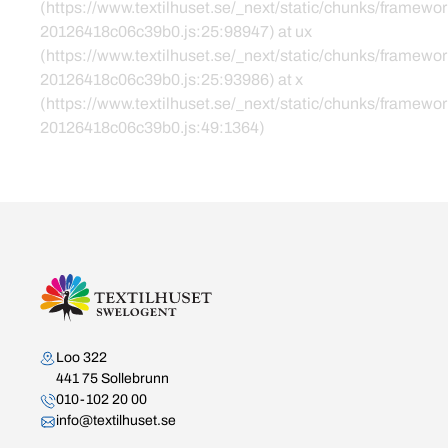
(https://www.textilhuset.se/_next/static/chunks/framewor
20126418c06c39b0.js:25:98947) at ux
(https://www.textilhuset.se/_next/static/chunks/framewor
20126418c06c39b0.js:25:93986) at x
(https://www.textilhuset.se/_next/static/chunks/framewor
20126418c06c39b0.js:49:1364)
Kontakta oss
Loo 322
441 75 Sollebrunn
010-102 20 00
info@textilhuset.se