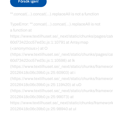
Försök igen!
"".concat(...).concat(...).replaceAll is not a function
TypeError: "".concat(...).concat(...).replaceAll is not
a function at
https://www.textilhuset.se/_next/static/chunks/pages/c
60d73422cc57ed3c.js:1:10791 at Array.map
(<anonymous>) at O
(https://www.textilhuset.se/_next/static/chunks/pages/
60d73422cc57ed3c.js:1:10598) at lk
(https://www.textilhuset.se/_next/static/chunks/framewor
20126418c06c39b0.js:25:60903) at i
(https://www.textilhuset.se/_next/static/chunks/framewor
20126418c06c39b0.js:25:119420) at uD
(https://www.textilhuset.se/_next/static/chunks/framewor
20126418c06c39b0.js:25:99073) at
https://www.textilhuset.se/_next/static/chunks/framework
20126418c06c39b0.js:25:98940 at uI