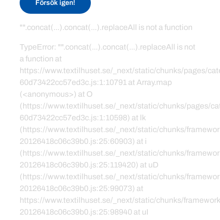
Försök igen!
"".concat(...).concat(...).replaceAll is not a function
TypeError: "".concat(...).concat(...).replaceAll is not
a function at
https://www.textilhuset.se/_next/static/chunks/pages/c
60d73422cc57ed3c.js:1:10791 at Array.map
(<anonymous>) at O
(https://www.textilhuset.se/_next/static/chunks/pages/
60d73422cc57ed3c.js:1:10598) at lk
(https://www.textilhuset.se/_next/static/chunks/framewor
20126418c06c39b0.js:25:60903) at i
(https://www.textilhuset.se/_next/static/chunks/framewor
20126418c06c39b0.js:25:119420) at uD
(https://www.textilhuset.se/_next/static/chunks/framewor
20126418c06c39b0.js:25:99073) at
https://www.textilhuset.se/_next/static/chunks/framework
20126418c06c39b0.js:25:98940 at uI