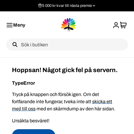
5 000 kr kvar till nästa premie
Meny
Label
Hoppsan! Något gick fel på servern.
TypeError
Tryck på knappen och försök igen. Om det
fortfarande inte fungerar, tveka inte att
skicka ett
mejl till oss
med en skärmdump av den här sidan.
Ursäkta besväret!