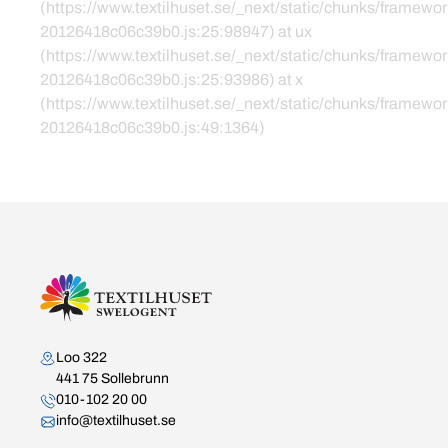
(https://www.textilhuset.se/_next/static/chunks/framewor
20126418c06c39b0.js:25:98947) at ux
(https://www.textilhuset.se/_next/static/chunks/framewor
20126418c06c39b0.js:25:93986) at x
(https://www.textilhuset.se/_next/static/chunks/framewor
20126418c06c39b0.js:49:1364)
Kontakta oss
Loo 322
441 75 Sollebrunn
010-102 20 00
info@textilhuset.se