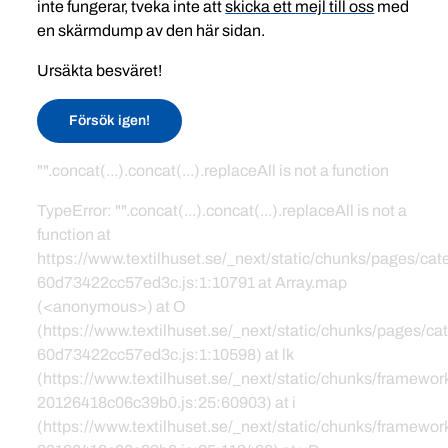
inte fungerar, tveka inte att
skicka ett mejl till oss
med
en skärmdump av den här sidan.
Ursäkta besväret!
Försök igen!
"".concat(...).concat(...).replaceAll is not a function
TypeError: "".concat(...).concat(...).replaceAll is not a
function at
https://www.textilhuset.se/_next/static/chunks/pages/c
60d73422cc57ed3c.js:1:10791 at Array.map
(<anonymous>) at O
(https://www.textilhuset.se/_next/static/chunks/pages/
60d73422cc57ed3c.js:1:10598) at lk
(https://www.textilhuset.se/_next/static/chunks/framewor
20126418c06c39b0.js:25:60903) at i
(https://www.textilhuset.se/_next/static/chunks/framewor