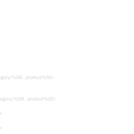
ategory/%5B...product%5D-
category/%5B...product%5D-
k-
k-