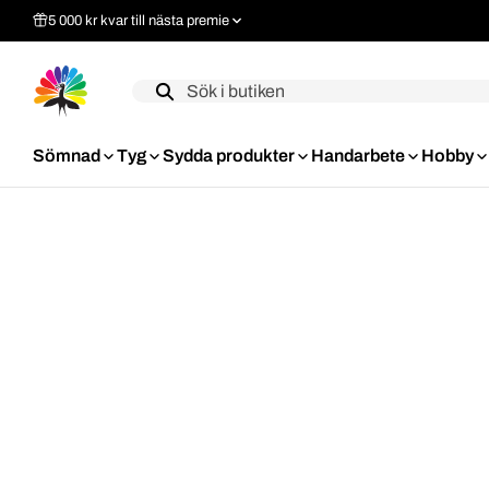
5 000 kr kvar till nästa premie
Label
Sömnad
Tyg
Sydda produkter
Handarbete
Hobby