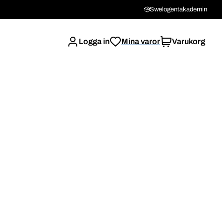
Swelogentakademin
Logga in
Mina varor
Varukorg