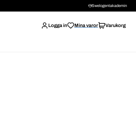
Swelogentakademin
Logga in
Mina varor
Varukorg