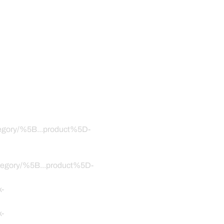
ategory/%5B...product%5D-
category/%5B...product%5D-
k-
k-