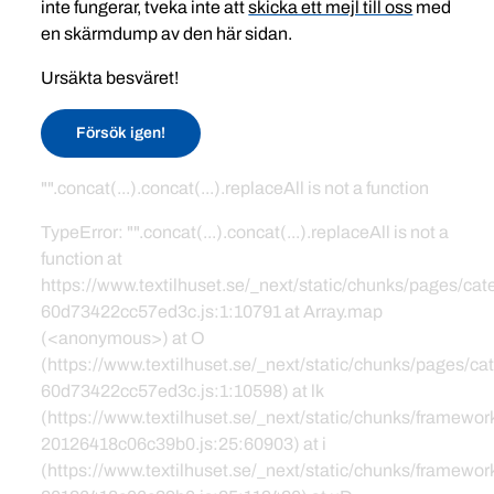
inte fungerar, tveka inte att
skicka ett mejl till oss
med
en skärmdump av den här sidan.
Ursäkta besväret!
Försök igen!
"".concat(...).concat(...).replaceAll is not a function
TypeError: "".concat(...).concat(...).replaceAll is not a
function at
https://www.textilhuset.se/_next/static/chunks/pages/c
60d73422cc57ed3c.js:1:10791 at Array.map
(<anonymous>) at O
(https://www.textilhuset.se/_next/static/chunks/pages/
60d73422cc57ed3c.js:1:10598) at lk
(https://www.textilhuset.se/_next/static/chunks/framewor
20126418c06c39b0.js:25:60903) at i
(https://www.textilhuset.se/_next/static/chunks/framewor