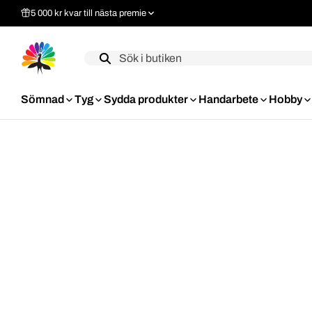
5 000 kr kvar till nästa premie
Label
Sömnad
Tyg
Sydda produkter
Handarbete
Hobby