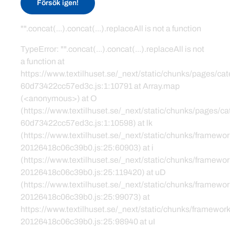
Försök igen!
"".concat(...).concat(...).replaceAll is not a function
TypeError: "".concat(...).concat(...).replaceAll is not
a function at
https://www.textilhuset.se/_next/static/chunks/pages/c
60d73422cc57ed3c.js:1:10791 at Array.map
(<anonymous>) at O
(https://www.textilhuset.se/_next/static/chunks/pages/
60d73422cc57ed3c.js:1:10598) at lk
(https://www.textilhuset.se/_next/static/chunks/framewor
20126418c06c39b0.js:25:60903) at i
(https://www.textilhuset.se/_next/static/chunks/framewor
20126418c06c39b0.js:25:119420) at uD
(https://www.textilhuset.se/_next/static/chunks/framewor
20126418c06c39b0.js:25:99073) at
https://www.textilhuset.se/_next/static/chunks/framework
20126418c06c39b0.js:25:98940 at uI