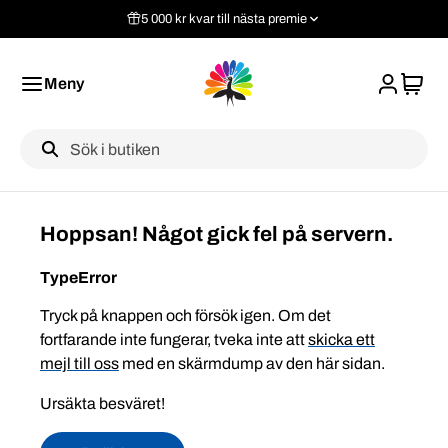
5 000 kr kvar till nästa premie
Meny
Label
Hoppsan! Något gick fel på servern.
TypeError
Tryck på knappen och försök igen. Om det
fortfarande inte fungerar, tveka inte att
skicka ett
mejl till oss
med en skärmdump av den här sidan.
Ursäkta besväret!