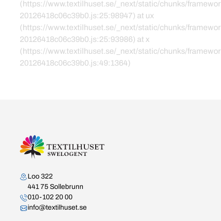
(https://www.textilhuset.se/_next/static/chunks/framewor
20126418c06c39b0.js:25:98947) at ux
(https://www.textilhuset.se/_next/static/chunks/framewor
20126418c06c39b0.js:25:93986) at x
(https://www.textilhuset.se/_next/static/chunks/framewor
20126418c06c39b0.js:49:1364)
Kontakta oss
Loo 322
441 75 Sollebrunn
010-102 20 00
info@textilhuset.se