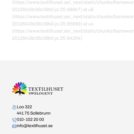
(https://www.textilhuset.se/_next/static/chunks/framewor
20126418c06c39b0.js:25:98947) at uE
(https://www.textilhuset.se/_next/static/chunks/framewor
20126418c06c39b0.js:25:95699) at ux
(https://www.textilhuset.se/_next/static/chunks/framewor
20126418c06c39b0.js:25:94254)
Kontakta oss
Loo 322
441 75 Sollebrunn
010-102 20 00
info@textilhuset.se