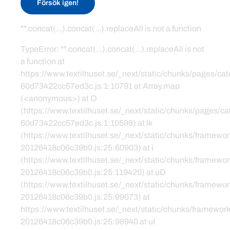
Försök igen!
"".concat(...).concat(...).replaceAll is not a function
TypeError: "".concat(...).concat(...).replaceAll is not
a function at
https://www.textilhuset.se/_next/static/chunks/pages/c
60d73422cc57ed3c.js:1:10791 at Array.map
(<anonymous>) at O
(https://www.textilhuset.se/_next/static/chunks/pages/
60d73422cc57ed3c.js:1:10598) at lk
(https://www.textilhuset.se/_next/static/chunks/framewor
20126418c06c39b0.js:25:60903) at i
(https://www.textilhuset.se/_next/static/chunks/framewor
20126418c06c39b0.js:25:119420) at uD
(https://www.textilhuset.se/_next/static/chunks/framewor
20126418c06c39b0.js:25:99073) at
https://www.textilhuset.se/_next/static/chunks/framework
20126418c06c39b0.js:25:98940 at uI