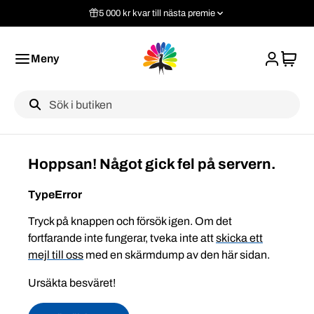
5 000 kr kvar till nästa premie
Meny
Label
Hoppsan! Något gick fel på servern.
TypeError
Tryck på knappen och försök igen. Om det
fortfarande inte fungerar, tveka inte att
skicka ett
mejl till oss
med en skärmdump av den här sidan.
Ursäkta besväret!