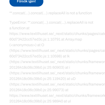
Försök igen!
"".concat(...).concat(...).replaceAll is not a function
TypeError: "".concat(...).concat(...).replaceAll is not
a function at
https://www.textilhuset.se/_next/static/chunks/pages/c
60d73422cc57ed3c.js:1:10791 at Array.map
(<anonymous>) at O
(https://www.textilhuset.se/_next/static/chunks/pages/
60d73422cc57ed3c.js:1:10598) at lk
(https://www.textilhuset.se/_next/static/chunks/framewor
20126418c06c39b0.js:25:60903) at i
(https://www.textilhuset.se/_next/static/chunks/framewor
20126418c06c39b0.js:25:119420) at uD
(https://www.textilhuset.se/_next/static/chunks/framewor
20126418c06c39b0.js:25:99073) at
https://www.textilhuset.se/_next/static/chunks/framework
20126418c06c39b0.js:25:98940 at uI