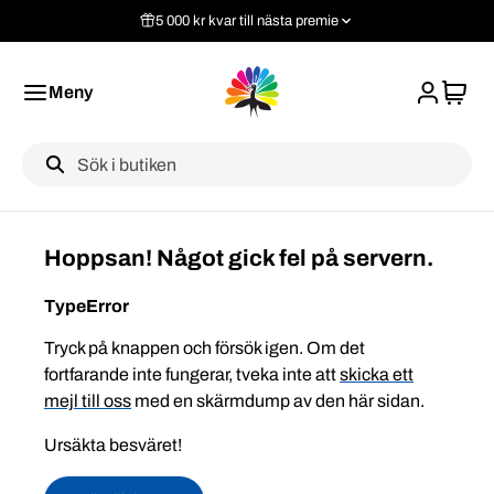
5 000 kr kvar till nästa premie
Meny
Label
Hoppsan! Något gick fel på servern.
TypeError
Tryck på knappen och försök igen. Om det
fortfarande inte fungerar, tveka inte att
skicka ett
mejl till oss
med en skärmdump av den här sidan.
Ursäkta besväret!