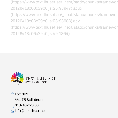
(https://www.textilhuset.se/_next/static/chunks/framewor
20126418c06c39b0.js:25:98947) at ux
(https://www.textilhuset.se/_next/static/chunks/framewor
20126418c06c39b0.js:25:93986) at x
(https://www.textilhuset.se/_next/static/chunks/framewor
20126418c06c39b0.js:49:1364)
Kontakta oss
Loo 322
441 75 Sollebrunn
010-102 20 00
info@textilhuset.se