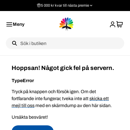
5 000 kr kvar till nästa premie
Meny
Label
Hoppsan! Något gick fel på servern.
TypeError
Tryck på knappen och försök igen. Om det
fortfarande inte fungerar, tveka inte att
skicka ett
mejl till oss
med en skärmdump av den här sidan.
Ursäkta besväret!