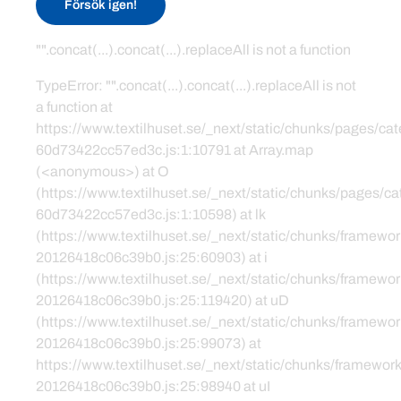
Försök igen!
"".concat(...).concat(...).replaceAll is not a function
TypeError: "".concat(...).concat(...).replaceAll is not
a function at
https://www.textilhuset.se/_next/static/chunks/pages/c
60d73422cc57ed3c.js:1:10791 at Array.map
(<anonymous>) at O
(https://www.textilhuset.se/_next/static/chunks/pages/
60d73422cc57ed3c.js:1:10598) at lk
(https://www.textilhuset.se/_next/static/chunks/framewor
20126418c06c39b0.js:25:60903) at i
(https://www.textilhuset.se/_next/static/chunks/framewor
20126418c06c39b0.js:25:119420) at uD
(https://www.textilhuset.se/_next/static/chunks/framewor
20126418c06c39b0.js:25:99073) at
https://www.textilhuset.se/_next/static/chunks/framework
20126418c06c39b0.js:25:98940 at uI