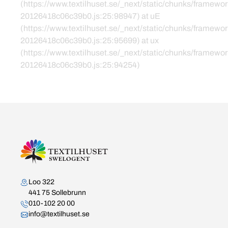
(https://www.textilhuset.se/_next/static/chunks/framewor
20126418c06c39b0.js:25:98947) at uE
(https://www.textilhuset.se/_next/static/chunks/framewor
20126418c06c39b0.js:25:95699) at ux
(https://www.textilhuset.se/_next/static/chunks/framewor
20126418c06c39b0.js:25:94254)
Kontakta oss
Loo 322
441 75 Sollebrunn
010-102 20 00
info@textilhuset.se