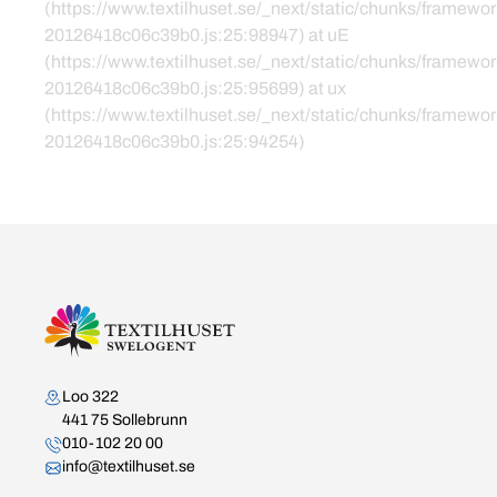
(https://www.textilhuset.se/_next/static/chunks/framewor
20126418c06c39b0.js:25:98947) at uE
(https://www.textilhuset.se/_next/static/chunks/framewor
20126418c06c39b0.js:25:95699) at ux
(https://www.textilhuset.se/_next/static/chunks/framewor
20126418c06c39b0.js:25:94254)
Kontakta oss
Loo 322
441 75 Sollebrunn
010-102 20 00
info@textilhuset.se