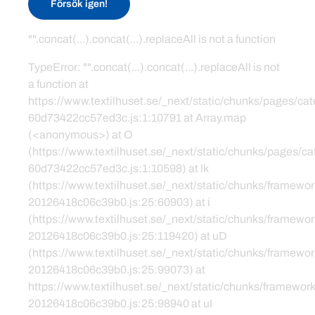
Försök igen!
"".concat(...).concat(...).replaceAll is not a function
TypeError: "".concat(...).concat(...).replaceAll is not
a function at
https://www.textilhuset.se/_next/static/chunks/pages/c
60d73422cc57ed3c.js:1:10791 at Array.map
(<anonymous>) at O
(https://www.textilhuset.se/_next/static/chunks/pages/
60d73422cc57ed3c.js:1:10598) at lk
(https://www.textilhuset.se/_next/static/chunks/framewor
20126418c06c39b0.js:25:60903) at i
(https://www.textilhuset.se/_next/static/chunks/framewor
20126418c06c39b0.js:25:119420) at uD
(https://www.textilhuset.se/_next/static/chunks/framewor
20126418c06c39b0.js:25:99073) at
https://www.textilhuset.se/_next/static/chunks/framework
20126418c06c39b0.js:25:98940 at uI