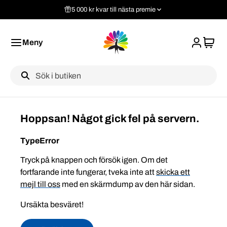
5 000 kr kvar till nästa premie
Meny
Label
Hoppsan! Något gick fel på servern.
TypeError
Tryck på knappen och försök igen. Om det
fortfarande inte fungerar, tveka inte att
skicka ett
mejl till oss
med en skärmdump av den här sidan.
Ursäkta besväret!