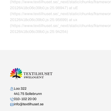
(https://www.textilhuset.se/_next/static/chunks/framewor
20126418c06c39b0.js:25:98947) at uE
(https://www.textilhuset.se/_next/static/chunks/framewor
20126418c06c39b0.js:25:95699) at ux
(https://www.textilhuset.se/_next/static/chunks/framewor
20126418c06c39b0.js:25:94254)
Kontakta oss
Loo 322
441 75 Sollebrunn
010-102 20 00
info@textilhuset.se