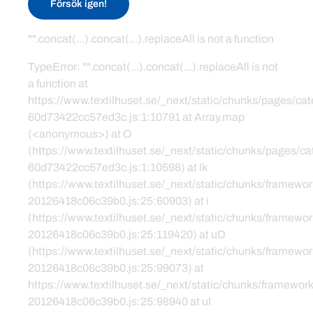
Försök igen!
"".concat(...).concat(...).replaceAll is not a function
TypeError: "".concat(...).concat(...).replaceAll is not
a function at
https://www.textilhuset.se/_next/static/chunks/pages/c
60d73422cc57ed3c.js:1:10791 at Array.map
(<anonymous>) at O
(https://www.textilhuset.se/_next/static/chunks/pages/
60d73422cc57ed3c.js:1:10598) at lk
(https://www.textilhuset.se/_next/static/chunks/framewor
20126418c06c39b0.js:25:60903) at i
(https://www.textilhuset.se/_next/static/chunks/framewor
20126418c06c39b0.js:25:119420) at uD
(https://www.textilhuset.se/_next/static/chunks/framewor
20126418c06c39b0.js:25:99073) at
https://www.textilhuset.se/_next/static/chunks/framework
20126418c06c39b0.js:25:98940 at uI