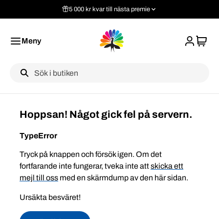
5 000 kr kvar till nästa premie
Meny
Label
Hoppsan! Något gick fel på servern.
TypeError
Tryck på knappen och försök igen. Om det
fortfarande inte fungerar, tveka inte att
skicka ett
mejl till oss
med en skärmdump av den här sidan.
Ursäkta besväret!