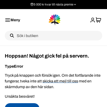
5 000 kr kvar till nästa premie
Meny
Label
Hoppsan! Något gick fel på servern.
TypeError
Tryck på knappen och försök igen. Om det fortfarande inte
fungerar, tveka inte att
skicka ett mejl till oss
med en
skärmdump av den här sidan.
Ursäkta besväret!