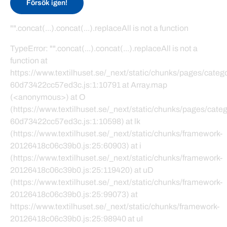
Försök igen!
"".concat(...).concat(...).replaceAll is not a function
TypeError: "".concat(...).concat(...).replaceAll is not a
function at
https://www.textilhuset.se/_next/static/chunks/pages/cate
60d73422cc57ed3c.js:1:10791 at Array.map
(<anonymous>) at O
(https://www.textilhuset.se/_next/static/chunks/pages/cat
60d73422cc57ed3c.js:1:10598) at lk
(https://www.textilhuset.se/_next/static/chunks/framework-
20126418c06c39b0.js:25:60903) at i
(https://www.textilhuset.se/_next/static/chunks/framework-
20126418c06c39b0.js:25:119420) at uD
(https://www.textilhuset.se/_next/static/chunks/framework-
20126418c06c39b0.js:25:99073) at
https://www.textilhuset.se/_next/static/chunks/framework-
20126418c06c39b0.js:25:98940 at uI