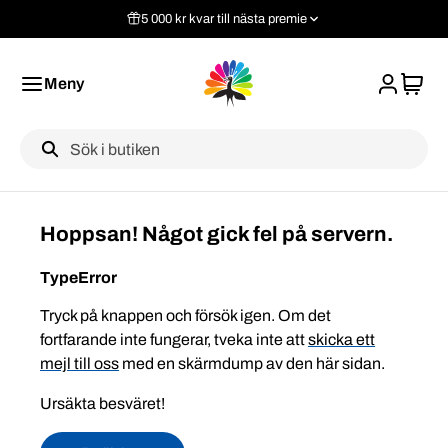
5 000 kr kvar till nästa premie
Meny
Label
Hoppsan! Något gick fel på servern.
TypeError
Tryck på knappen och försök igen. Om det
fortfarande inte fungerar, tveka inte att
skicka ett
mejl till oss
med en skärmdump av den här sidan.
Ursäkta besväret!