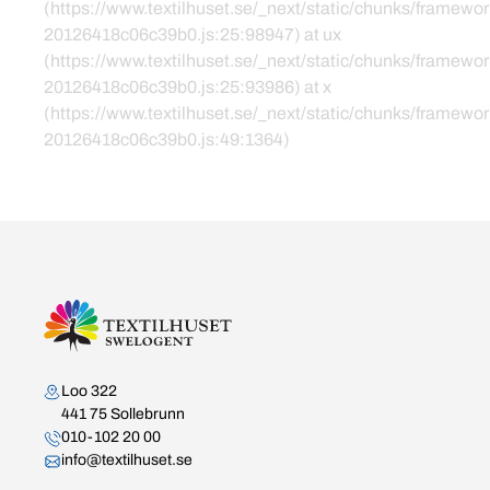
(https://www.textilhuset.se/_next/static/chunks/framewor
20126418c06c39b0.js:25:98947) at ux
(https://www.textilhuset.se/_next/static/chunks/framewor
20126418c06c39b0.js:25:93986) at x
(https://www.textilhuset.se/_next/static/chunks/framewor
20126418c06c39b0.js:49:1364)
Kontakta oss
Loo 322
441 75 Sollebrunn
010-102 20 00
info@textilhuset.se