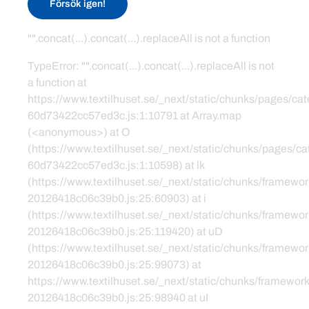
Försök igen!
"".concat(...).concat(...).replaceAll is not a function
TypeError: "".concat(...).concat(...).replaceAll is not
a function at
https://www.textilhuset.se/_next/static/chunks/pages/c
60d73422cc57ed3c.js:1:10791 at Array.map
(<anonymous>) at O
(https://www.textilhuset.se/_next/static/chunks/pages/
60d73422cc57ed3c.js:1:10598) at lk
(https://www.textilhuset.se/_next/static/chunks/framewor
20126418c06c39b0.js:25:60903) at i
(https://www.textilhuset.se/_next/static/chunks/framewor
20126418c06c39b0.js:25:119420) at uD
(https://www.textilhuset.se/_next/static/chunks/framewor
20126418c06c39b0.js:25:99073) at
https://www.textilhuset.se/_next/static/chunks/framework
20126418c06c39b0.js:25:98940 at uI