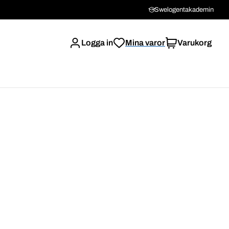
Swelogentakademin
Logga in
Mina varor
Varukorg