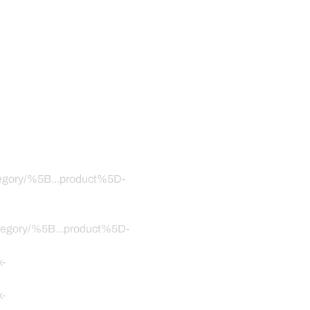
ategory/%5B...product%5D-
category/%5B...product%5D-
k-
k-