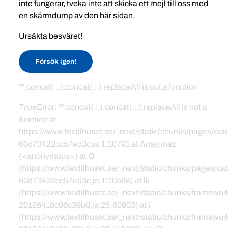
inte fungerar, tveka inte att
skicka ett mejl till oss
med
en skärmdump av den här sidan.
Ursäkta besväret!
Försök igen!
"".concat(...).concat(...).replaceAll is not a function
TypeError: "".concat(...).concat(...).replaceAll is not a
function at
https://www.textilhuset.se/_next/static/chunks/pages/c
60d73422cc57ed3c.js:1:10791 at Array.map
(<anonymous>) at O
(https://www.textilhuset.se/_next/static/chunks/pages/
60d73422cc57ed3c.js:1:10598) at lk
(https://www.textilhuset.se/_next/static/chunks/framewor
20126418c06c39b0.js:25:60903) at i
(https://www.textilhuset.se/_next/static/chunks/framewor