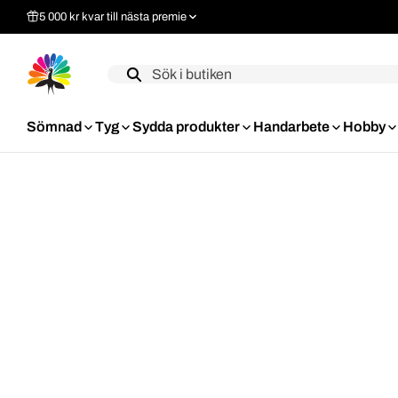
5 000 kr kvar till nästa premie
Label
Sömnad
Tyg
Sydda produkter
Handarbete
Hobby