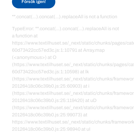
Försök igen!
"".concat(...).concat(...).replaceAll is not a function
TypeError: "".concat(...).concat(...).replaceAll is not
a function at
https://www.textilhuset.se/_next/static/chunks/pages/c
60d73422cc57ed3c.js:1:10791 at Array.map
(<anonymous>) at O
(https://www.textilhuset.se/_next/static/chunks/pages/
60d73422cc57ed3c.js:1:10598) at lk
(https://www.textilhuset.se/_next/static/chunks/framewor
20126418c06c39b0.js:25:60903) at i
(https://www.textilhuset.se/_next/static/chunks/framewor
20126418c06c39b0.js:25:119420) at uD
(https://www.textilhuset.se/_next/static/chunks/framewor
20126418c06c39b0.js:25:99073) at
https://www.textilhuset.se/_next/static/chunks/framework
20126418c06c39b0.js:25:98940 at uI