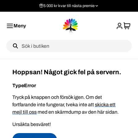
5 000 kr kvar till nästa premie
Meny
Label
Hoppsan! Något gick fel på servern.
TypeError
Tryck på knappen och försök igen. Om det
fortfarande inte fungerar, tveka inte att
skicka ett
mejl till oss
med en skärmdump av den här sidan.
Ursäkta besväret!