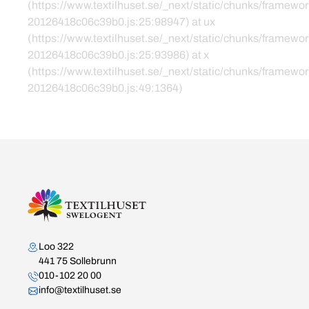
(https://www.textilhuset.se/_next/static/chunks/framewor
20126418c06c39b0.js:25:98947) at ux
(https://www.textilhuset.se/_next/static/chunks/framewor
20126418c06c39b0.js:25:93986) at x
(https://www.textilhuset.se/_next/static/chunks/framewor
20126418c06c39b0.js:49:1364)
Kontakta oss
Loo 322
441 75 Sollebrunn
010-102 20 00
info@textilhuset.se