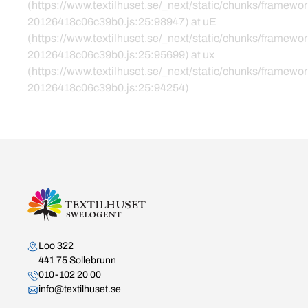
(https://www.textilhuset.se/_next/static/chunks/framewor
20126418c06c39b0.js:25:98947) at uE
(https://www.textilhuset.se/_next/static/chunks/framewor
20126418c06c39b0.js:25:95699) at ux
(https://www.textilhuset.se/_next/static/chunks/framewor
20126418c06c39b0.js:25:94254)
Kontakta oss
Loo 322
441 75 Sollebrunn
010-102 20 00
info@textilhuset.se