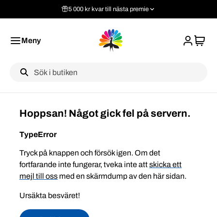
5 000 kr kvar till nästa premie
Meny
Label
Hoppsan! Något gick fel på servern.
TypeError
Tryck på knappen och försök igen. Om det
fortfarande inte fungerar, tveka inte att
skicka ett
mejl till oss
med en skärmdump av den här sidan.
Ursäkta besväret!