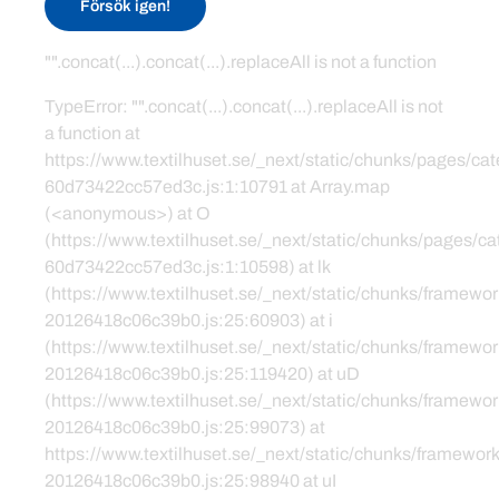
Försök igen!
"".concat(...).concat(...).replaceAll is not a function
TypeError: "".concat(...).concat(...).replaceAll is not
a function at
https://www.textilhuset.se/_next/static/chunks/pages/c
60d73422cc57ed3c.js:1:10791 at Array.map
(<anonymous>) at O
(https://www.textilhuset.se/_next/static/chunks/pages/
60d73422cc57ed3c.js:1:10598) at lk
(https://www.textilhuset.se/_next/static/chunks/framewor
20126418c06c39b0.js:25:60903) at i
(https://www.textilhuset.se/_next/static/chunks/framewor
20126418c06c39b0.js:25:119420) at uD
(https://www.textilhuset.se/_next/static/chunks/framewor
20126418c06c39b0.js:25:99073) at
https://www.textilhuset.se/_next/static/chunks/framework
20126418c06c39b0.js:25:98940 at uI