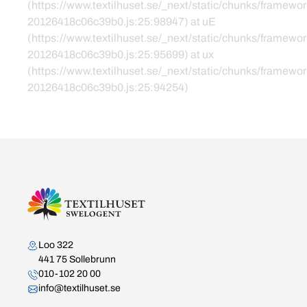
(https://www.textilhuset.se/_next/static/chunks/framewor
20126418c06c39b0.js:25:98947) at uE
(https://www.textilhuset.se/_next/static/chunks/framewor
20126418c06c39b0.js:25:95699) at ux
(https://www.textilhuset.se/_next/static/chunks/framewor
20126418c06c39b0.js:25:94254)
Kontakta oss
Loo 322
441 75 Sollebrunn
010-102 20 00
info@textilhuset.se