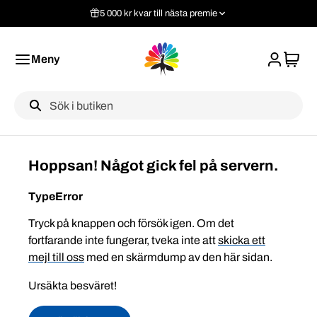
5 000 kr kvar till nästa premie
Meny
Label
Hoppsan! Något gick fel på servern.
TypeError
Tryck på knappen och försök igen. Om det
fortfarande inte fungerar, tveka inte att
skicka ett
mejl till oss
med en skärmdump av den här sidan.
Ursäkta besväret!