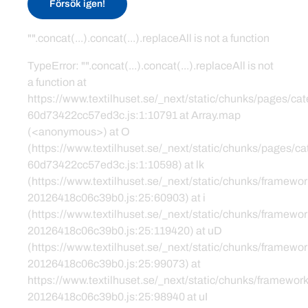
Försök igen!
"".concat(...).concat(...).replaceAll is not a function
TypeError: "".concat(...).concat(...).replaceAll is not
a function at
https://www.textilhuset.se/_next/static/chunks/pages/c
60d73422cc57ed3c.js:1:10791 at Array.map
(<anonymous>) at O
(https://www.textilhuset.se/_next/static/chunks/pages/
60d73422cc57ed3c.js:1:10598) at lk
(https://www.textilhuset.se/_next/static/chunks/framewor
20126418c06c39b0.js:25:60903) at i
(https://www.textilhuset.se/_next/static/chunks/framewor
20126418c06c39b0.js:25:119420) at uD
(https://www.textilhuset.se/_next/static/chunks/framewor
20126418c06c39b0.js:25:99073) at
https://www.textilhuset.se/_next/static/chunks/framework
20126418c06c39b0.js:25:98940 at uI