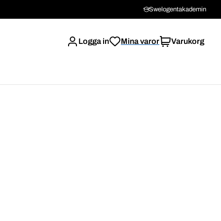
Swelogentakademin
Logga in
Mina varor
Varukorg