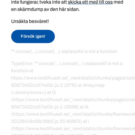
inte fungerar, tveka inte att
skicka ett mejl till oss
med
en skärmdump av den här sidan.
Ursäkta besväret!
Försök igen!
"".concat(...).concat(...).replaceAll is not a function
TypeError: "".concat(...).concat(...).replaceAll is not a
function at
https://www.textilhuset.se/_next/static/chunks/pages/c
60d73422cc57ed3c.js:1:10791 at Array.map
(<anonymous>) at O
(https://www.textilhuset.se/_next/static/chunks/pages/
60d73422cc57ed3c.js:1:10598) at lk
(https://www.textilhuset.se/_next/static/chunks/framewor
20126418c06c39b0.js:25:60903) at i
(https://www.textilhuset.se/_next/static/chunks/framewor