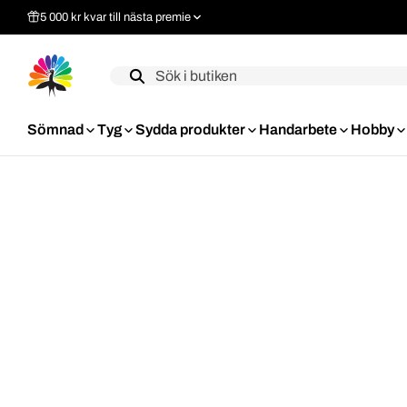
5 000 kr kvar till nästa premie
Label
Sömnad
Tyg
Sydda produkter
Handarbete
Hobby